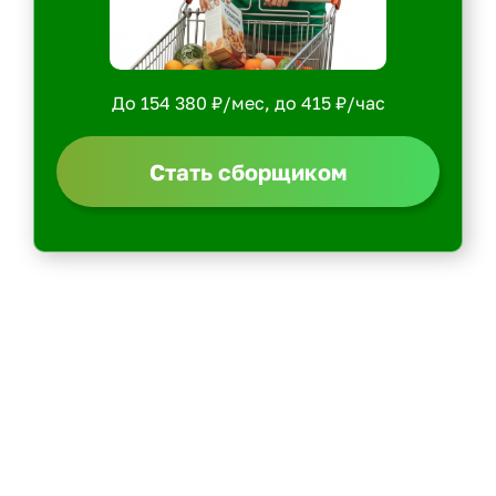
До 154 380 ₽/мес, до 415 ₽/час
Стать сборщиком
Политика конфиденциальности
Центр обучения
Скачать ShopperApp