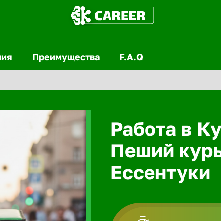
ния
Преимущества
F.A.Q
Работа в Ку
Пеший курь
Ессентуки