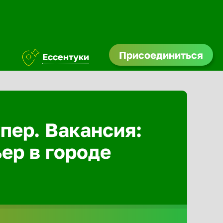
Присоединиться
Ессентуки
Абакан
Адлер
пер. Вакансия:
ер в городе
Азов
Аксай
Александ