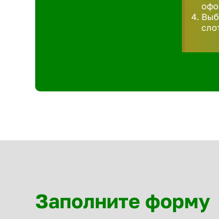
офо
Выб
сло
Заполните форму