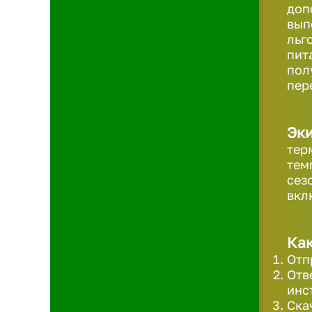
доп
вып
льг
пит
пол
пер
Эк
тер
тем
сез
вкл
Как
Отп
Отв
инс
Ска