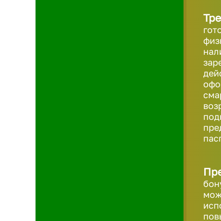
Тре
гот
физ
нал
зар
дей
офо
сма
возр
под
пре
пас
Пр
бон
мож
исп
пов