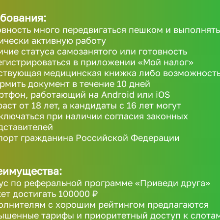
бования:
овность много передвигаться пешком и выполнять
ически активную работу
ичие статуса самозанятого или готовность
егистрироваться в приложении «Мой налог»
ствующая медицинская книжка либо возможност
рмить документ в течение 10 дней
ртфон, работающий на Android или iOS
аст от 18 лет, а кандидаты с 16 лет могут
ключаться при наличии согласия законных
дставителей
порт гражданина Российской Федерации
еимущества:
ус по реферальной программе «Приведи друга»
ет достигать 100000 ₽
олнителям с хорошим рейтингом предлагаются
ышенные тарифы и приоритетный доступ к слота