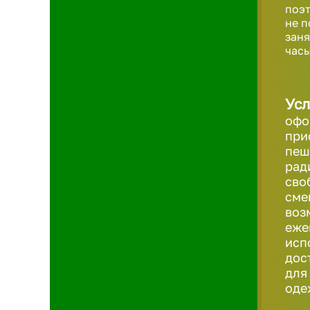
поэт
не п
заня
часы
Усл
офо
при
пеш
рад
сво
сме
воз
еже
исп
дос
для
оде