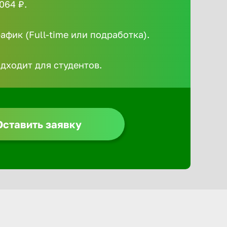
064 ₽.
Алексин
фик (Full-time или подработка).
Альметье
одходит для студентов.
Анадырь
Анапа
Оставить заявку
Ангарск
Апатиты
Арзамас