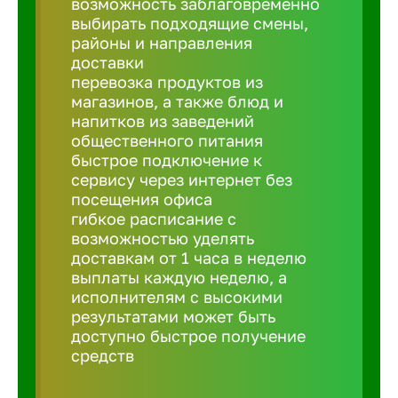
возможность заблаговременно
Балтийск
выбирать подходящие смены,
районы и направления
Барнаул
доставки
перевозка продуктов из
магазинов, а также блюд и
Батайск
напитков из заведений
общественного питания
быстрое подключение к
Белгород
сервису через интернет без
посещения офиса
гибкое расписание с
Белорецк
возможностью уделять
доставкам от 1 часа в неделю
выплаты каждую неделю, а
Белорече
исполнителям с высокими
результатами может быть
доступно быстрое получение
Бердск
средств
Березник