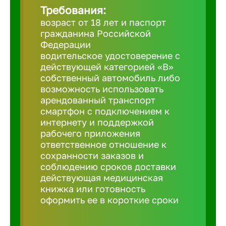
Требования:
возраст от 18 лет и паспорт
Березовс
гражданина Российской
Федерации
водительское удостоверение с
Бийск
действующей категорией «B»
собственный автомобиль либо
возможность использовать
Биробид
арендованный транспорт
смартфон с подключением к
Бирск
интернету и поддержкой
рабочего приложения
ответственное отношение к
Благовещ
сохранности заказов и
соблюдению сроков доставки
действующая медицинская
Благода
книжка или готовность
оформить ее в короткие сроки
Бор