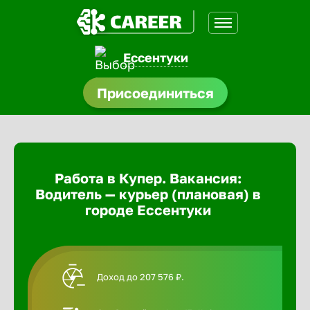
Ессентуки
доустройства
Присоединиться
Абакан
ормления
щества
Адлер
Работа в Купер. Вакансия:
A.Q
Водитель — курьер (плановая) в
Азов
городе Ессентуки
Аксай
Доход до 207 576 ₽.
Александ