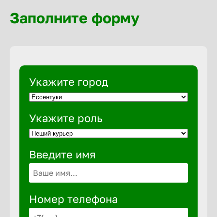
Волгогра
Заполните форму
Волгодон
Волгореч
Укажите город
Волжск
Укажите роль
Волжски
Введите имя
Вологда
Воронеж
Номер телефона
Воткинск