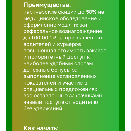
Преимущества:
партнерские скидки до 50% на
Борович
медицинское обследование и
оформление медкнижки
Братск
реферальное вознаграждение
до 100 000 ₽ за приглашенных
водителей и курьеров
Брянск
повышенная стоимость заказов
и приоритетный доступ к
наиболее удобным слотам
Бугульма
денежные бонусы за
выполнение установленных
показателей и участие в
Бузулук
специальных предложениях
все оставленные заказчиками
чаевые поступают водителю
Великие 
без удержаний
Великий 
Как начать: