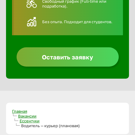
Свободный график (Full-time или
подработка).
Алексин
Без опыта. Подходит для студентов.
Альметье
Анадырь
Оставить заявку
Анапа
Ангарск
Апатиты
Главная
Вакансии
Ессентуки
Арзамас
Водитель — курьер (плановая)