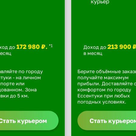
172 980 ₽.
213 900 
*1
ход до
Доход до
месяц
в месяц
вляйте по городу
Берите объёмные заказ
туки - на личном
получайте максимум
порте или
прибыли. Доставляйте 
дованном. Зона
комфортом по городу
вки до 5 км.
Ессентуки при любых
погодных условиях.
Стать курьером
Стать курьеро