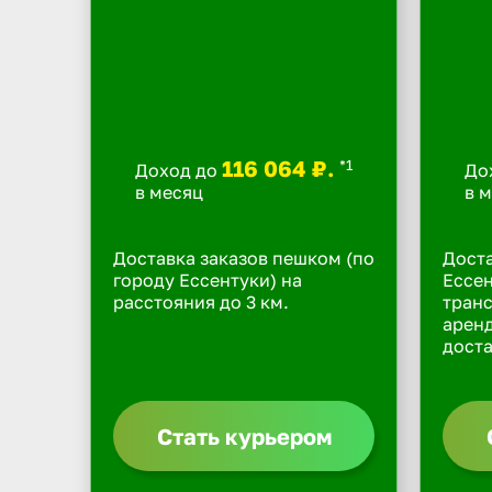
116 064 ₽.
*1
Доход до
До
в месяц
в 
Доставка заказов пешком (по
Доста
городу Ессентуки) на
Ессен
расстояния до 3 км.
транс
арен
доста
Стать курьером