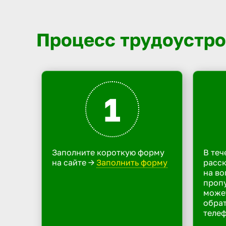
Процесс трудоустро
1
Заполните короткую форму
В теч
на сайте ->
Заполнить форму
расск
на во
пропу
може
обрат
телеф