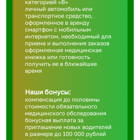
категорией «B»
личный автомобиль или
транспортное средство,
Березовс
оформленное в аренду
смартфон с мобильным
интернетом, необходимый для
Бийск
приема и выполнения заказов
оформленная медицинская
Биробид
книжка или готовность
получить ее в ближайшее
время
Бирск
Наши бонусы:
Благовещ
компенсация до половины
стоимости обязательного
медицинского обследования
Благода
бонусная выплата за
приглашение новых водителей
Бор
в размере до 100 000 рублей