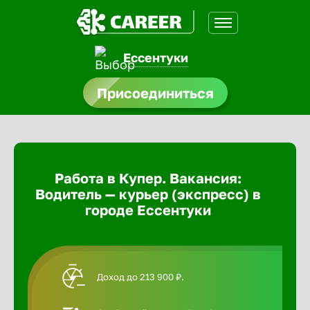
Ессентуки
доустройства
Присоединиться
Абакан
ормления
щества
Адлер
Работа в Купер. Вакансия:
A.Q
Водитель — курьер (экспресс) в
Азов
городе Ессентуки
Аксай
Доход до 213 900 ₽.
Александ