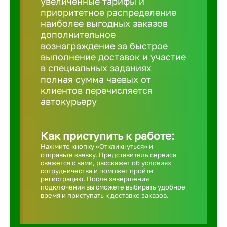
увеличенные тарифы и
приоритетное распределение
Борович
наиболее выгодных заказов
дополнительное
вознаграждение за быстрое
Братск
выполнение доставок и участие
в специальных заданиях
полная сумма чаевых от
Брянск
клиентов перечисляется
автокурьеру
Бугульма
Как приступить к работе:
Бузулук
Нажмите кнопку «Откликнуться» и
отправьте заявку. Представитель сервиса
свяжется с вами, расскажет об условиях
сотрудничества и поможет пройти
Великие 
регистрацию. После завершения
подключения вы сможете выбирать удобное
время и приступать к доставке заказов.
Великий 