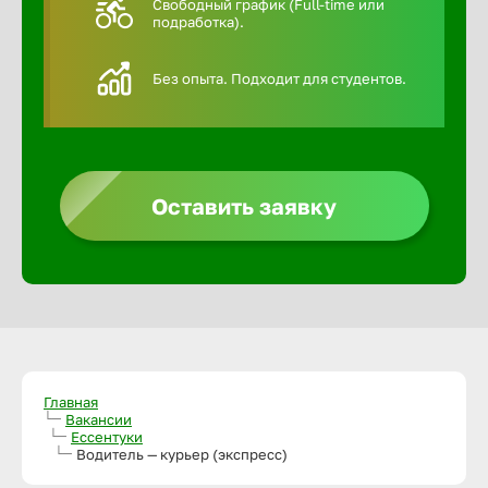
Свободный график (Full-time или
подработка).
Алексин
Без опыта. Подходит для студентов.
Альметье
Анадырь
Оставить заявку
Анапа
Ангарск
Апатиты
Главная
Вакансии
Ессентуки
Арзамас
Водитель — курьер (экспресс)