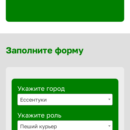
Великий 
Верхнеру
Верхняя
Заполните форму
Вичуга
Владивос
Укажите город
Владикав
Ессентуки
Укажите роль
Владими
Пеший курьер