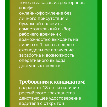
Балтийск
точек и заказов из ресторанов
и кафе
онлайн-оформление без
Барнаул
личного присутствия и
бумажной волокиты
самостоятельный выбор
Батайск
рабочего времени с
возможностью выходить на
линию от 1 часа в неделю
Белгород
еженедельное получение
заработка и возможность
оперативного вывода
Белорецк
доступных средств
Белорече
Требования к кандидатам:
возраст от 18 лет и наличие
Бердск
российского гражданства
действующее удостоверение
водителя с открытой
Березник