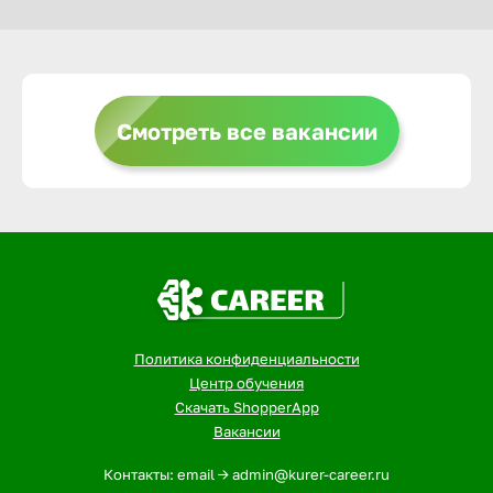
Выкса
Смотреть все вакансии
Вышний 
Вятские 
Гай
Геленджи
Политика конфиденциальности
Центр обучения
Георгиев
Скачать ShopperApp
Вакансии
Глазов
Контакты: email -> admin@kurer-career.ru