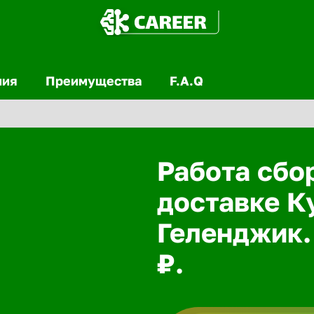
ния
Преимущества
F.A.Q
Работа сбо
доставке К
Геленджик.
₽.