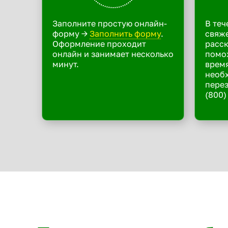
Заполните простую онлайн-
В теч
форму ->
Заполнить форму
.
свяже
Оформление проходит
расск
онлайн и занимает несколько
помо
минут.
время
необ
перез
(800)