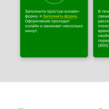
Заполните простую онлайн-
В теч
форму ->
Заполнить форму
.
свяже
Оформление проходит
расск
онлайн и занимает несколько
помо
минут.
время
необ
перез
(800)