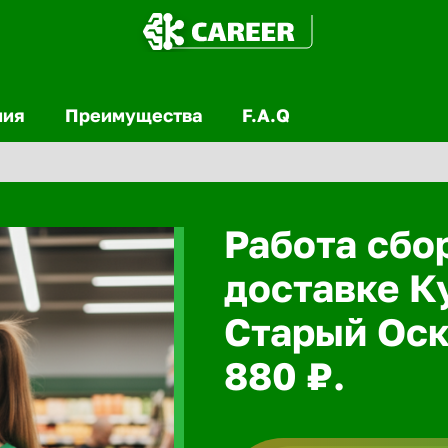
ния
Преимущества
F.A.Q
Работа сбо
доставке К
Старый Оск
880 ₽.