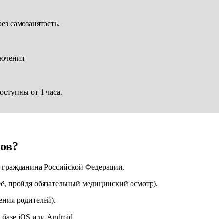
ез самозанятость.
лючения
ступны от 1 часа.
зов?
т гражданина Российской Федерации.
ё, пройдя обязательный медицинский осмотр).
шения родителей).
базе iOS или Android.