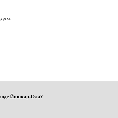
куртка
ороде Йошкар-Ола?