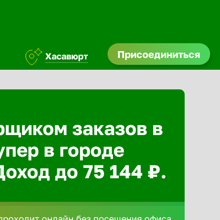
Присоединиться
Хасавюрт
рщиком заказов в
упер в городе
оход до 75 144 ₽.
роходит онлайн без посещения офиса,