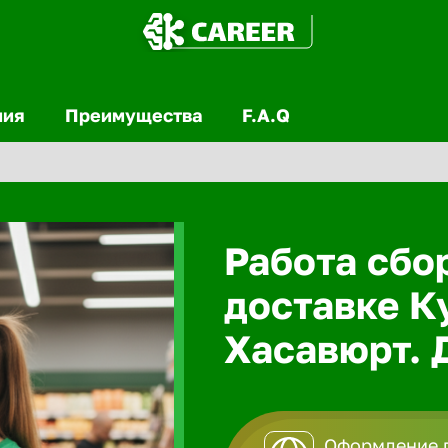
ния
Преимущества
F.A.Q
Работа сбо
доставке К
Хасавюрт. Д
Оформление п