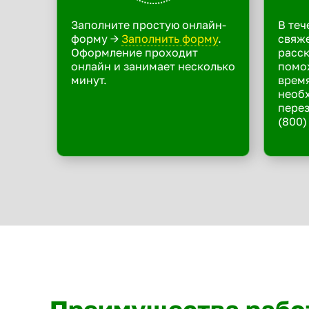
Заполните простую онлайн-
В теч
форму ->
Заполнить форму
.
свяже
Оформление проходит
расск
онлайн и занимает несколько
помо
минут.
время
необ
перез
(800)