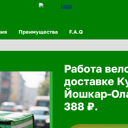
ния
Преимущества
F.A.Q
Работа вел
доставке К
Йошкар-Ола
388 ₽.