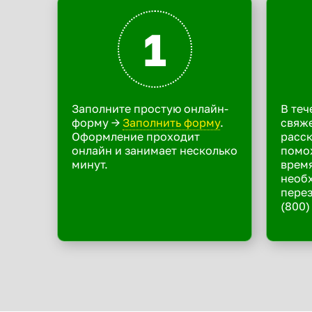
1
Заполните простую онлайн-
В теч
форму ->
Заполнить форму
.
свяже
Оформление проходит
расск
онлайн и занимает несколько
помо
минут.
время
необ
перез
(800)