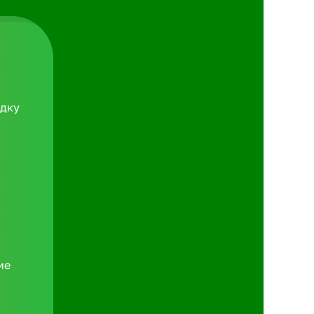
идку
ие