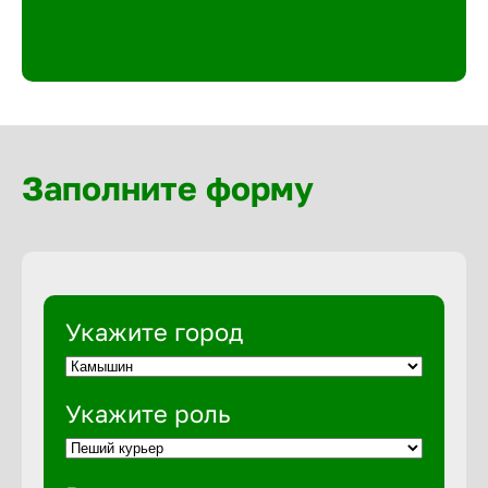
Великий 
Верхнеру
Верхняя
Заполните форму
Вичуга
Владивос
Укажите город
Владикав
Укажите роль
Владими