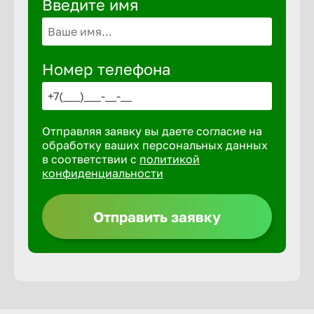
Введите имя
Волгогра
Волгодон
Номер телефона
Волгореч
Отправляя заявку вы даете согласие на
Волжск
обработку ваших персональных данных
в соответствии с
политикой
конфиденциальности
Волжски
Отправить заявку
Вологда
Воронеж
Воткинск