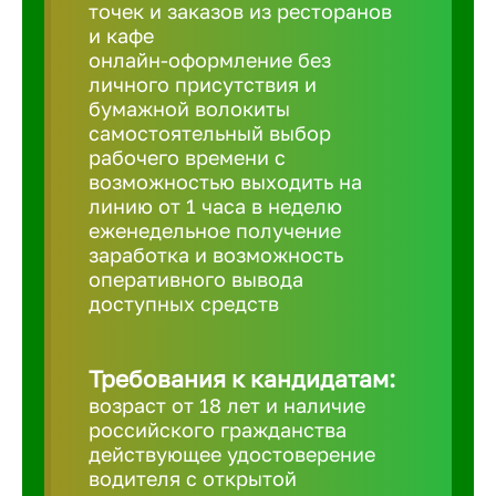
Балтийск
точек и заказов из ресторанов
и кафе
онлайн-оформление без
Барнаул
личного присутствия и
бумажной волокиты
самостоятельный выбор
Батайск
рабочего времени с
возможностью выходить на
линию от 1 часа в неделю
Белгород
еженедельное получение
заработка и возможность
оперативного вывода
Белорецк
доступных средств
Белорече
Требования к кандидатам:
возраст от 18 лет и наличие
Бердск
российского гражданства
действующее удостоверение
водителя с открытой
Березник