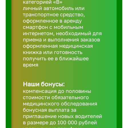
категорией «B»
личный автомобиль или
транспортное средство,
Березовс
оформленное в аренду
смартфон с мобильным
интернетом, необходимый для
Бийск
приема и выполнения заказов
оформленная медицинская
Биробид
книжка или готовность
получить ее в ближайшее
время
Бирск
Наши бонусы:
Благовещ
компенсация до половины
стоимости обязательного
медицинского обследования
Благода
бонусная выплата за
приглашение новых водителей
Бор
в размере до 100 000 рублей