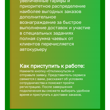
увеличенные тарифы и
приоритетное распределение
Борович
наиболее выгодных заказов
дополнительное
вознаграждение за быстрое
Братск
выполнение доставок и участие
в специальных заданиях
полная сумма чаевых от
Брянск
клиентов перечисляется
автокурьеру
Бугульма
Как приступить к работе:
Бузулук
Нажмите кнопку «Откликнуться» и
отправьте заявку. Представитель сервиса
свяжется с вами, расскажет об условиях
сотрудничества и поможет пройти
Великие 
регистрацию. После завершения
подключения вы сможете выбирать удобное
время и приступать к доставке заказов.
Великий 