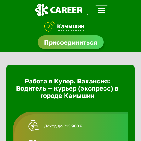
Камышин
доустройства
Присоединиться
Абакан
ормления
щества
Адлер
Работа в Купер. Вакансия:
A.Q
Водитель — курьер (экспресс) в
Азов
городе Камышин
Аксай
Доход до 213 900 ₽.
Александ