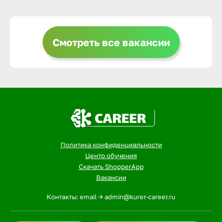
Выкса
Смотреть все вакансии
Вышний 
Вятские 
Гай
Политика конфиденциальности
Геленджи
Центр обучения
Скачать ShopperApp
Вакансии
Георгиев
Контакты: email -> admin@kurer-career.ru
Глазов