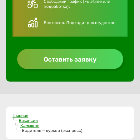
Свободный график (Full-time или
подработка).
Алексин
Без опыта. Подходит для студентов.
Альметье
Анадырь
Оставить заявку
Анапа
Ангарск
Апатиты
Главная
Вакансии
Камышин
Арзамас
Водитель — курьер (экспресс)