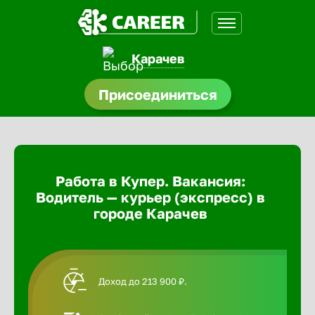
Карачев
доустройства
Присоединиться
Абакан
ормления
щества
Адлер
Работа в Купер. Вакансия:
A.Q
Водитель — курьер (экспресс) в
Азов
городе Карачев
Аксай
Доход до 213 900 ₽.
Александ