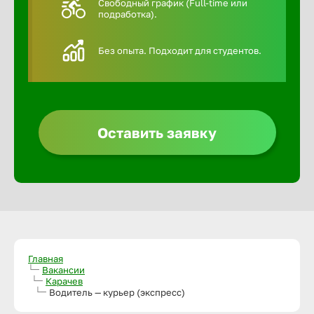
Свободный график (Full-time или
подработка).
Алексин
Без опыта. Подходит для студентов.
Альметье
Анадырь
Оставить заявку
Анапа
Ангарск
Апатиты
Главная
Вакансии
Карачев
Арзамас
Водитель — курьер (экспресс)