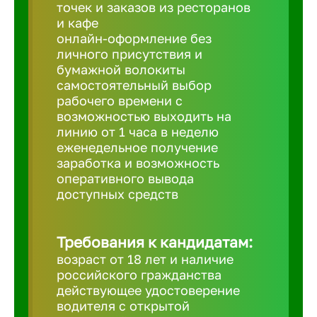
Балтийск
точек и заказов из ресторанов
и кафе
онлайн-оформление без
Барнаул
личного присутствия и
бумажной волокиты
самостоятельный выбор
Батайск
рабочего времени с
возможностью выходить на
линию от 1 часа в неделю
Белгород
еженедельное получение
заработка и возможность
оперативного вывода
Белорецк
доступных средств
Белорече
Требования к кандидатам:
возраст от 18 лет и наличие
Бердск
российского гражданства
действующее удостоверение
водителя с открытой
Березник