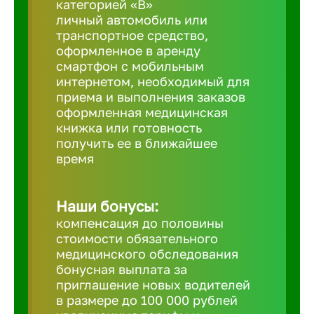
категорией «B»
личный автомобиль или
транспортное средство,
Березовс
оформленное в аренду
смартфон с мобильным
интернетом, необходимый для
Бийск
приема и выполнения заказов
оформленная медицинская
Биробид
книжка или готовность
получить ее в ближайшее
время
Бирск
Наши бонусы:
Благовещ
компенсация до половины
стоимости обязательного
медицинского обследования
Благода
бонусная выплата за
приглашение новых водителей
Бор
в размере до 100 000 рублей