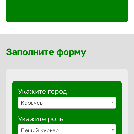
Великий 
Верхнеру
Верхняя
Заполните форму
Вичуга
Владивос
Укажите город
Владикав
Карачев
Укажите роль
Владими
Пеший курьер