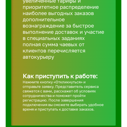
увеличенные тарифы и
приоритетное распределение
Борович
наиболее выгодных заказов
дополнительное
вознаграждение за быстрое
Братск
выполнение доставок и участие
в специальных заданиях
полная сумма чаевых от
Брянск
клиентов перечисляется
автокурьеру
Бугульма
Как приступить к работе:
Бузулук
Нажмите кнопку «Откликнуться» и
отправьте заявку. Представитель сервиса
свяжется с вами, расскажет об условиях
сотрудничества и поможет пройти
Великие 
регистрацию. После завершения
подключения вы сможете выбирать удобное
время и приступать к доставке заказов.
Великий 