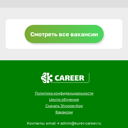
Выкса
Смотреть все вакансии
Вышний 
Вятские 
Гай
Геленджи
Политика конфиденциальности
Центр обучения
Георгиев
Скачать ShopperApp
Вакансии
Глазов
Контакты: email -> admin@kurer-career.ru