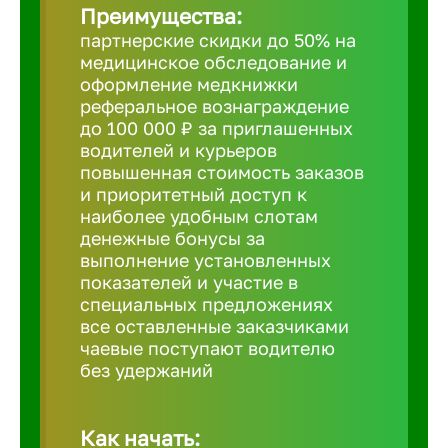
Преимущества:
партнерские скидки до 50% на
Борович
медицинское обследование и
оформление медкнижки
Братск
реферальное вознаграждение
до 100 000 ₽ за приглашенных
водителей и курьеров
Брянск
повышенная стоимость заказов
и приоритетный доступ к
наиболее удобным слотам
Бугульма
денежные бонусы за
выполнение установленных
показателей и участие в
Бузулук
специальных предложениях
все оставленные заказчиками
чаевые поступают водителю
Великие 
без удержаний
Великий 
Как начать: