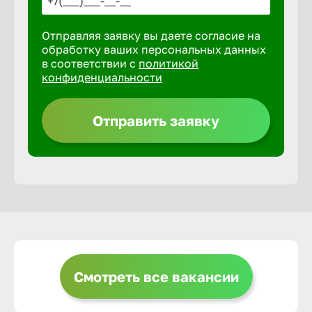
Отправляя заявку вы даете согласие на
Выкса
обработку ваших персональных данных
в соответствии с
политикой
конфиденциальности
Вышний 
Отправить заявку
Вятские 
Гай
Геленджи
Георгиев
Смотреть все вакансии
Глазов