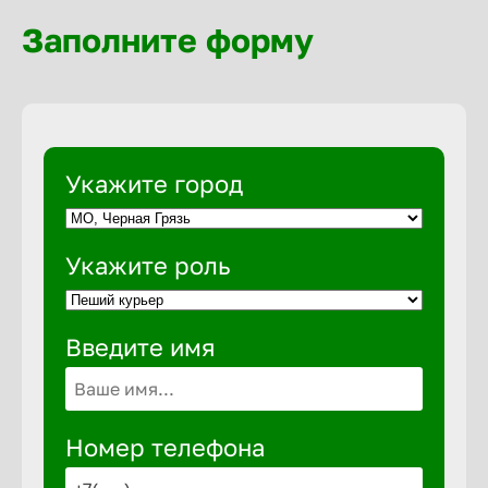
Волгогра
Заполните форму
Волгодон
Волгореч
Укажите город
Волжск
Укажите роль
Волжски
Введите имя
Вологда
Воронеж
Номер телефона
Воткинск