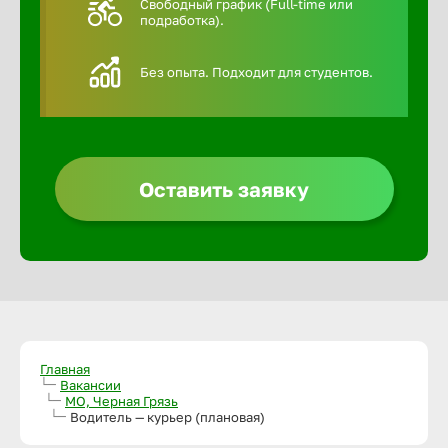
Свободный график (Full-time или
подработка).
Алексин
Без опыта. Подходит для студентов.
Альметье
Анадырь
Оставить заявку
Анапа
Ангарск
Апатиты
Главная
Вакансии
МО, Черная Грязь
Арзамас
Водитель — курьер (плановая)