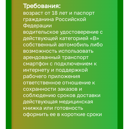
Требования:
возраст от 18 лет и паспорт
Березовс
гражданина Российской
Федерации
водительское удостоверение с
Бийск
действующей категорией «B»
собственный автомобиль либо
возможность использовать
Биробид
арендованный транспорт
смартфон с подключением к
Бирск
интернету и поддержкой
рабочего приложения
ответственное отношение к
Благовещ
сохранности заказов и
соблюдению сроков доставки
действующая медицинская
Благода
книжка или готовность
оформить ее в короткие сроки
Бор