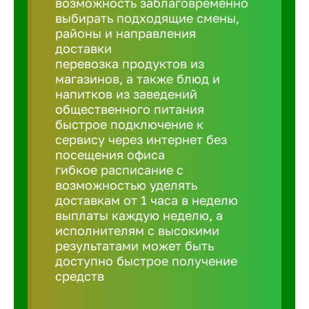
возможность заблаговременно
Балтийск
выбирать подходящие смены,
районы и направления
Барнаул
доставки
перевозка продуктов из
магазинов, а также блюд и
Батайск
напитков из заведений
общественного питания
быстрое подключение к
Белгород
сервису через интернет без
посещения офиса
гибкое расписание с
Белорецк
возможностью уделять
доставкам от 1 часа в неделю
выплаты каждую неделю, а
Белорече
исполнителям с высокими
результатами может быть
доступно быстрое получение
Бердск
средств
Березник