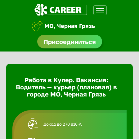
МО, Черная Грязь
доустройства
Присоединиться
Абакан
ормления
щества
Адлер
Работа в Купер. Вакансия:
A.Q
Водитель — курьер (плановая) в
Азов
городе МО, Черная Грязь
Аксай
Доход до 270 816 ₽.
Александ