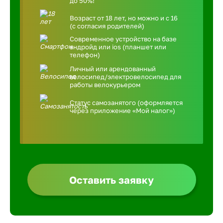
до 50%!
Возраст от 18 лет, но можно и с 16
(с согласия родителей)
Современное устройство на базе
андройд или ios (планшет или
телефон)
Личный или арендованный
велосипед/электровелосипед для
работы велокурьером
Статус самозанятого (оформляется
через приложение «Мой налог»)
Оставить заявку