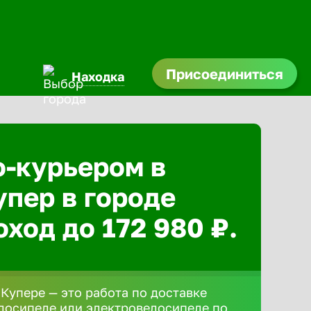
Присоединиться
Находка
о-курьером в
упер в городе
ход до 172 980 ₽.
 Купере — это работа по доставке
елосипеде или электровелосипеде по