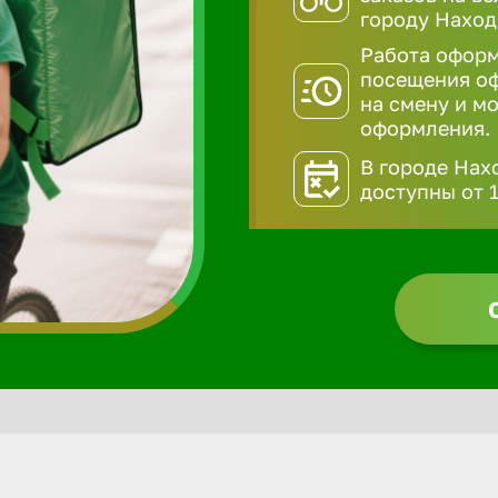
городу Наход
Работа оформ
посещения оф
на смену и мо
оформления.
В городе Нах
доступны от 1