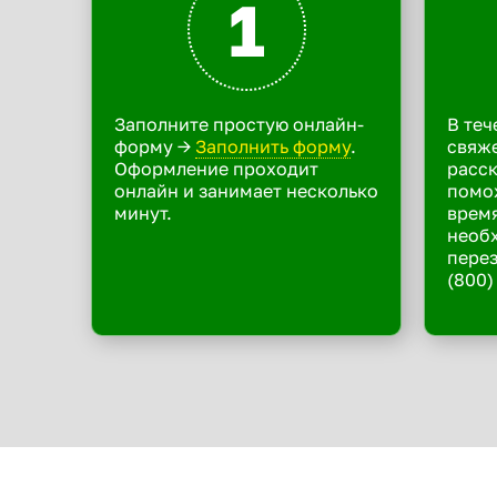
1
Заполните простую онлайн-
В теч
форму ->
Заполнить форму
.
свяже
Оформление проходит
расск
онлайн и занимает несколько
помо
минут.
время
необ
перез
(800)