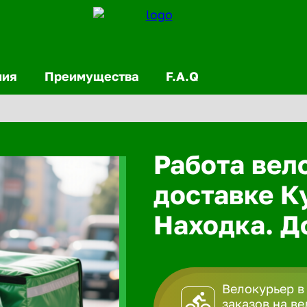
ния
Преимущества
F.A.Q
Работа вел
доставке К
Находка. До
Велокурьер в
заказов на в