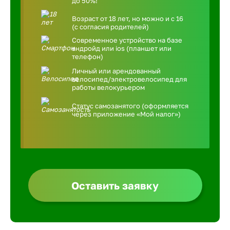
до 50%!
Возраст от 18 лет, но можно и с 16
(с согласия родителей)
Современное устройство на базе
андройд или ios (планшет или
телефон)
Личный или арендованный
велосипед/электровелосипед для
работы велокурьером
Статус самозанятого (оформляется
через приложение «Мой налог»)
Оставить заявку