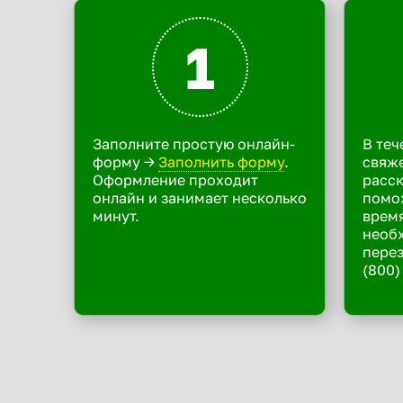
1
Заполните простую онлайн-
В теч
форму ->
Заполнить форму
.
свяже
Оформление проходит
расск
онлайн и занимает несколько
помо
минут.
время
необ
перез
(800)