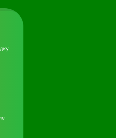
идку
ие