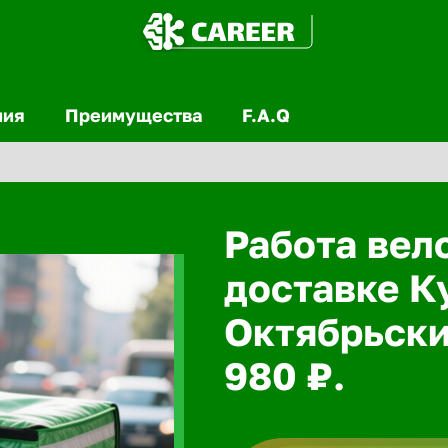
ния
Преимущества
F.A.Q
Работа вел
доставке К
Октябрьски
980 ₽.