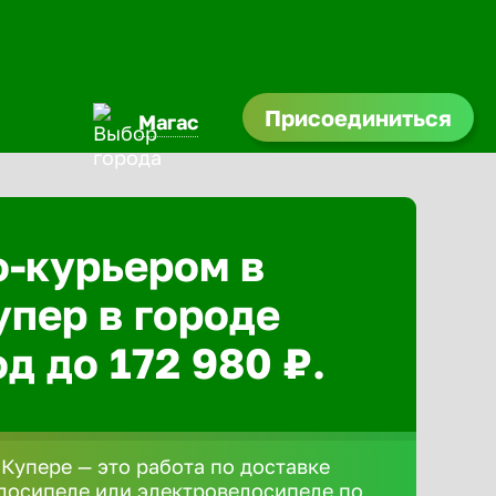
Присоединиться
Магас
о-курьером в
упер в городе
д до 172 980 ₽.
 Купере — это работа по доставке
елосипеде или электровелосипеде по