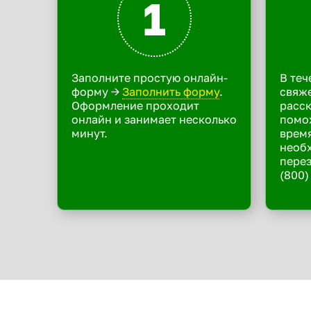
1
Заполните простую онлайн-
В теч
форму ->
Заполнить форму
.
свяже
Оформление проходит
расск
онлайн и занимает несколько
помо
минут.
время
необ
перез
(800)