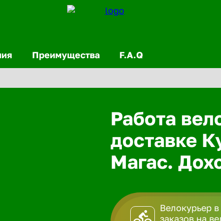
ния
Преимущества
F.A.Q
Работа вел
доставке К
Магас. Дохо
Велокурьер в
заказов на в