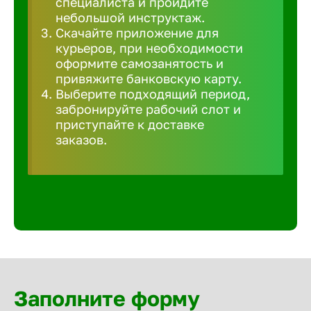
специалиста и пройдите
Волгогра
небольшой инструктаж.
Скачайте приложение для
курьеров, при необходимости
Волгодон
оформите самозанятость и
привяжите банковскую карту.
Выберите подходящий период,
Волгореч
забронируйте рабочий слот и
приступайте к доставке
Волжск
заказов.
Волжски
Вологда
Воронеж
Заполните форму
Воткинск