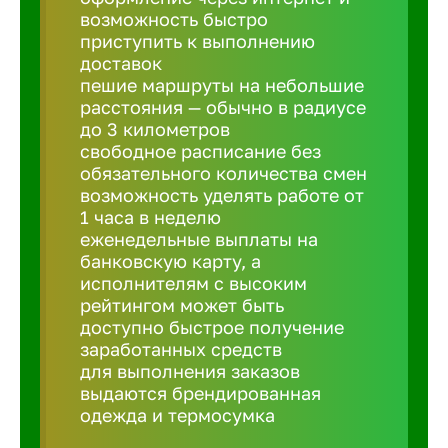
Балтийск
возможность быстро
приступить к выполнению
доставок
Барнаул
пешие маршруты на небольшие
расстояния — обычно в радиусе
до 3 километров
Батайск
свободное расписание без
обязательного количества смен
Белгород
возможность уделять работе от
1 часа в неделю
еженедельные выплаты на
Белорецк
банковскую карту, а
исполнителям с высоким
рейтингом может быть
Белорече
доступно быстрое получение
заработанных средств
для выполнения заказов
Бердск
выдаются брендированная
одежда и термосумка
Березник