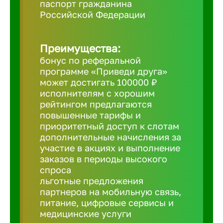
паспорт гражданина
Российской Федерации
Борович
Преимущества:
Братск
бонус по реферальной
программе «Приведи друга»
Брянск
может достигать 100000 ₽
исполнителям с хорошим
рейтингом предлагаются
Бугульма
повышенные тарифы и
приоритетный доступ к слотам
дополнительные начисления за
Бузулук
участие в акциях и выполнение
заказов в периоды высокого
спроса
Великие 
льготные предложения
партнеров на мобильную связь,
питание, цифровые сервисы и
Великий 
медицинские услуги