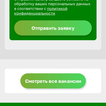
обработку ваших персональных данных
в соответствии с
политикой
Горно-Ал
конфиденциальности
Грозный
Отправить заявку
Грязи
Губкин
Гуково
Смотреть все вакансии
Гусь-Хру
Дербент