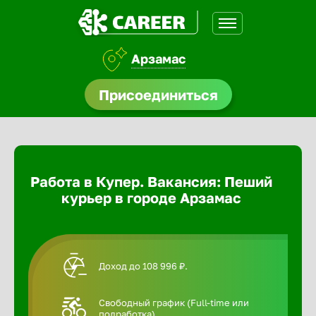
Арзамас
доустройства
Присоединиться
Абакан
ормления
щества
Адлер
Работа в Купер. Вакансия: Пеший
A.Q
курьер в городе Арзамас
Азов
Аксай
Доход до 108 996 ₽.
Александ
Свободный график (Full-time или
подработка).