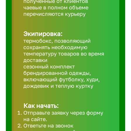
полученные от клиентов
чаевые в полном объеме
Великий 
перечисляются курьеру
Верхнеру
Экипировка:
термобокс, позволяющий
Верхняя
сохранять необходимую
температуру товаров во время
доставки
Вичуга
сезонный комплект
брендированной одежды,
включающий футболку, худи,
Владивос
дождевик и теплую куртку
Владикав
Как начать:
Отправьте заявку через форму
Владими
на сайте.
Ответьте на звонок