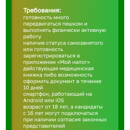
Требования:
Березовс
готовность много
передвигаться пешком и
выполнять физически активную
Бийск
работу
наличие статуса самозанятого
или готовность
Биробид
зарегистрироваться в
приложении «Мой налог»
действующая медицинская
Бирск
книжка либо возможность
оформить документ в течение
10 дней
Благовещ
смартфон, работающий на
Android или iOS
Благода
возраст от 18 лет, а кандидаты
с 16 лет могут подключаться
при наличии согласия законных
Бор
представителей