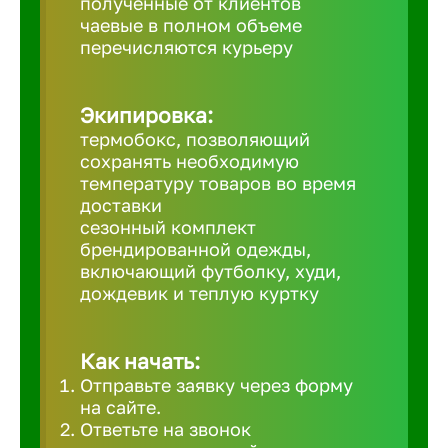
полученные от клиентов
чаевые в полном объеме
Великий 
перечисляются курьеру
Верхнеру
Экипировка:
термобокс, позволяющий
Верхняя
сохранять необходимую
температуру товаров во время
доставки
Вичуга
сезонный комплект
брендированной одежды,
включающий футболку, худи,
Владивос
дождевик и теплую куртку
Владикав
Как начать:
Отправьте заявку через форму
Владими
на сайте.
Ответьте на звонок