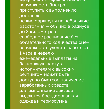
Балтийск
возможность быстро
приступить к выполнению
доставок
Барнаул
пешие маршруты на небольшие
расстояния — обычно в радиусе
до 3 километров
Батайск
свободное расписание без
обязательного количества смен
Белгород
возможность уделять работе от
1 часа в неделю
еженедельные выплаты на
Белорецк
банковскую карту, а
исполнителям с высоким
рейтингом может быть
Белорече
доступно быстрое получение
заработанных средств
для выполнения заказов
Бердск
выдаются брендированная
одежда и термосумка
Березник