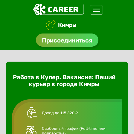
Кимры
доустройства
Присоединиться
Абакан
ормления
щества
Адлер
Работа в Купер. Вакансия: Пеший
A.Q
курьер в городе Кимры
Азов
Аксай
Доход до 115 320 ₽.
Александ
Свободный график (Full-time или
подработка).