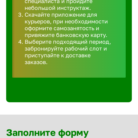
специалиста и пройдите
Волгогра
небольшой инструктаж.
Скачайте приложение для
курьеров, при необходимости
Волгодон
оформите самозанятость и
привяжите банковскую карту.
Выберите подходящий период,
Волгореч
забронируйте рабочий слот и
приступайте к доставке
Волжск
заказов.
Волжски
Вологда
Воронеж
Заполните форму
Воткинск