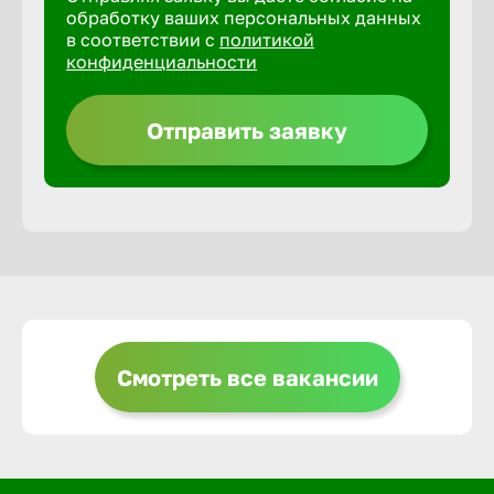
обработку ваших персональных данных
в соответствии с
политикой
Горно-Ал
конфиденциальности
Грозный
Отправить заявку
Грязи
Губкин
Гуково
Смотреть все вакансии
Гусь-Хру
Дербент