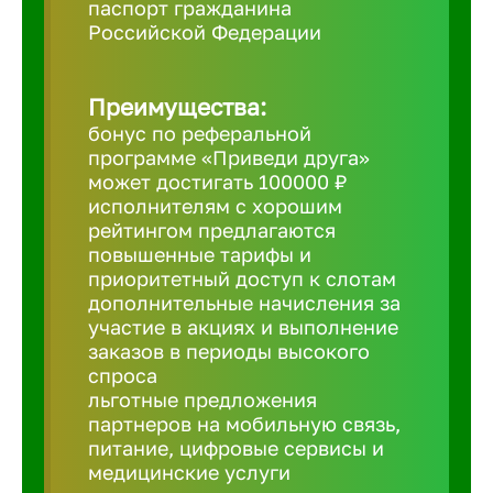
паспорт гражданина
Российской Федерации
Борович
Преимущества:
Братск
бонус по реферальной
программе «Приведи друга»
Брянск
может достигать 100000 ₽
исполнителям с хорошим
рейтингом предлагаются
Бугульма
повышенные тарифы и
приоритетный доступ к слотам
дополнительные начисления за
Бузулук
участие в акциях и выполнение
заказов в периоды высокого
спроса
Великие 
льготные предложения
партнеров на мобильную связь,
питание, цифровые сервисы и
Великий 
медицинские услуги