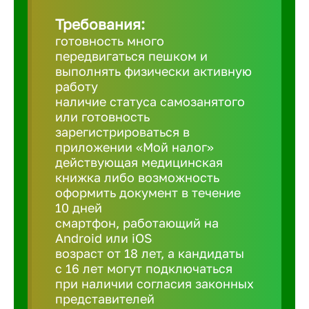
Требования:
Березовс
готовность много
передвигаться пешком и
выполнять физически активную
Бийск
работу
наличие статуса самозанятого
или готовность
Биробид
зарегистрироваться в
приложении «Мой налог»
действующая медицинская
Бирск
книжка либо возможность
оформить документ в течение
10 дней
Благовещ
смартфон, работающий на
Android или iOS
Благода
возраст от 18 лет, а кандидаты
с 16 лет могут подключаться
при наличии согласия законных
Бор
представителей