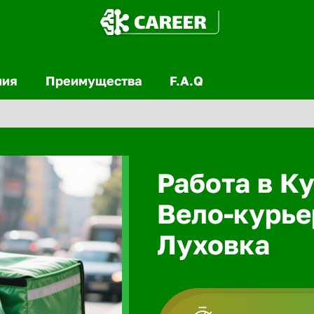
ния
Преимущества
F.A.Q
Работа в Ку
Вело-курье
Луховка