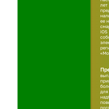
лет
пре
нал
ее 
сма
iOS
соб
эле
рег
«Мо
Пр
вып
при
бол
для
над
пов
пог