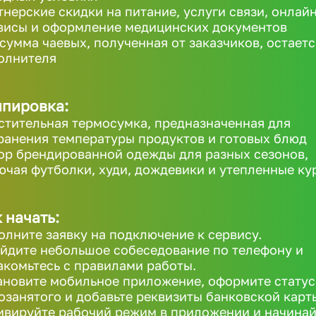
тнерские скидки на питание, услуги связи, онлайн
висы и оформление медицинских документов
 сумма чаевых, полученная от заказчиков, остаетс
олнителя
ипировка:
стительная термосумка, предназначенная для
ранения температуры продуктов и готовых блюд
ор брендированной одежды для разных сезонов,
ючая футболки, худи, дождевики и утепленные ку
 начать:
олните заявку на подключение к сервису.
йдите небольшое собеседование по телефону и
акомьтесь с правилами работы.
ановите мобильное приложение, оформите статус
озанятого и добавьте реквизиты банковской карт
ивируйте рабочий режим в приложении и начинай