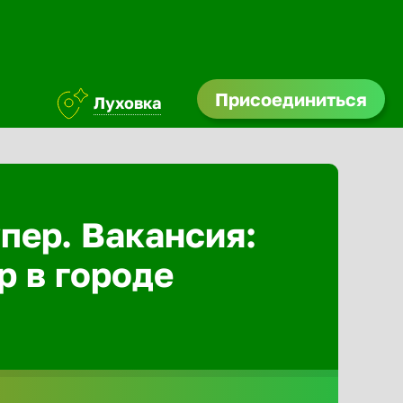
Присоединиться
Луховка
Абакан
Адлер
пер. Вакансия:
р в городе
Азов
Аксай
Александ