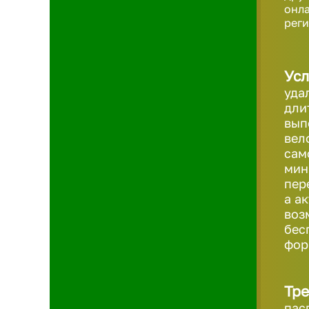
онла
реги
Усл
уда
дли
вып
вел
сам
мин
пер
а а
воз
бес
фо
Тре
пас