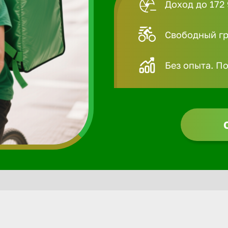
Доход до 172 
Свободный гра
Без опыта. П