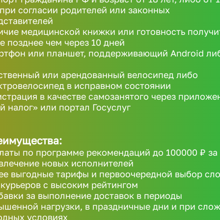
 при согласии родителей или законных
дставителей
ичие медицинской книжки или готовность получи
не позднее чем через 10 дней
ртфон или планшет, поддерживающий Android ли
ственный или арендованный велосипед либо
ктровелосипед в исправном состоянии
истрация в качестве самозанятого через приложе
й налог» или портал Госуслуг
еимущества:
латы по программе рекомендаций до 100000 ₽ за
влечение новых исполнителей
ее выгодные тарифы и первоочередной выбор сл
 курьеров с высоким рейтингом
бавки за выполнение доставок в периоды
ышенной нагрузки, в праздничные дни и при сло
одных условиях