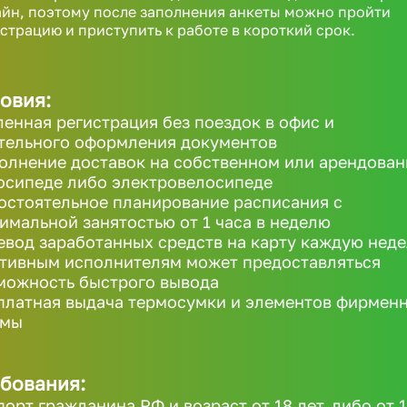
йн, поэтому после заполнения анкеты можно пройти
страцию и приступить к работе в короткий срок.
овия:
ленная регистрация без поездок в офис и
тельного оформления документов
олнение доставок на собственном или арендова
осипеде либо электровелосипеде
остоятельное планирование расписания с
имальной занятостью от 1 часа в неделю
евод заработанных средств на карту каждую неде
ктивным исполнителям может предоставляться
можность быстрого вывода
платная выдача термосумки и элементов фирмен
рмы
бования:
порт гражданина РФ и возраст от 18 лет, либо от 