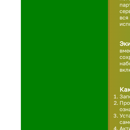
пар
сер
вся
исп
Эк
вме
сох
наб
вкл
Как
Зап
Про
озн
Уст
сам
Акт