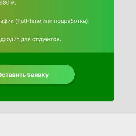
980 ₽.
Алексин
фик (Full-time или подработка).
Альметье
одходит для студентов.
Анадырь
Анапа
Оставить заявку
Ангарск
Апатиты
Арзамас