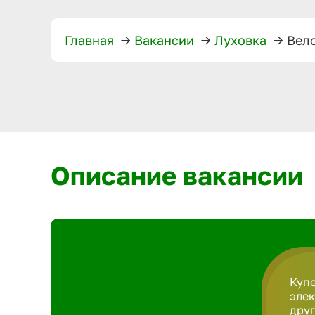
Главная
—>
Вакансии
—>
Луховка
—>
Вел
Описание вакансии
Купе
элек
друг