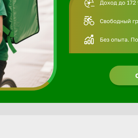
Доход до 172 
Свободный гра
Без опыта. П