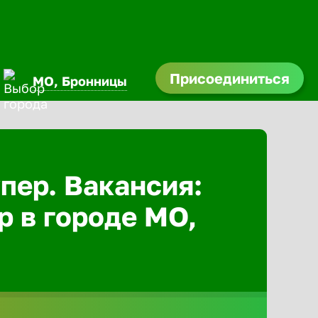
Присоединиться
МО, Бронницы
Абакан
Адлер
пер. Вакансия:
р в городе МО,
Азов
Аксай
Александ