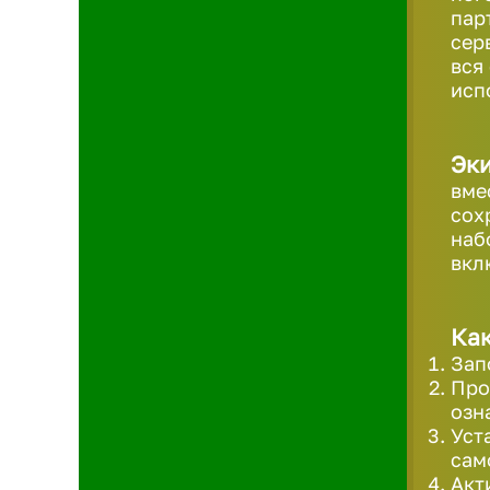
пар
сер
вся
исп
Эк
вме
сох
наб
вкл
Как
Зап
Про
озн
Уст
сам
Акт