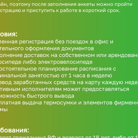
йн, поэтому после заполнения анкеты можно пройти
страцию и приступить к работе в короткий срок.
овия:
ленная регистрация без поездок в офис и
тельного оформления документов
олнение доставок на собственном или арендова
осипеде либо электровелосипеде
остоятельное планирование расписания с
имальной занятостью от 1 часа в неделю
евод заработанных средств на карту каждую неде
ктивным исполнителям может предоставляться
можность быстрого вывода
платная выдача термосумки и элементов фирмен
рмы
бования:
порт гражданина РФ и возраст от 18 лет, либо от 