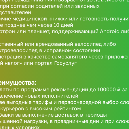
 при согласии родителей или законных
дставителей
ичие медицинской книжки или готовность получи
не позднее чем через 10 дней
ртфон или планшет, поддерживающий Android ли
ственный или арендованный велосипед либо
ктровелосипед в исправном состоянии
истрация в качестве самозанятого через приложе
й налог» или портал Госуслуг
еимущества:
латы по программе рекомендаций до 100000 ₽ за
влечение новых исполнителей
ее выгодные тарифы и первоочередной выбор сл
 курьеров с высоким рейтингом
бавки за выполнение доставок в периоды
ышенной нагрузки, в праздничные дни и при сло
одных условиях