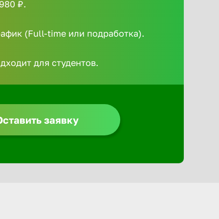
980 ₽.
Алексин
фик (Full-time или подработка).
Альметье
одходит для студентов.
Анадырь
Анапа
Оставить заявку
Ангарск
Апатиты
Арзамас