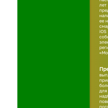
лет
пре
нал
ее 
сма
iOS
соб
эле
рег
«Мо
Пр
вып
при
бол
для
над
пов
пог