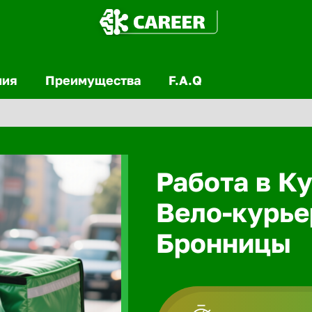
ния
Преимущества
F.A.Q
Работа в Ку
Вело-курье
Бронницы