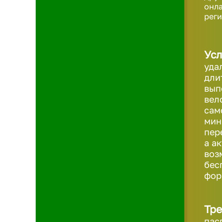
онла
реги
Усл
уда
дли
вып
вел
сам
мин
пер
а а
воз
бес
фо
Тре
пас