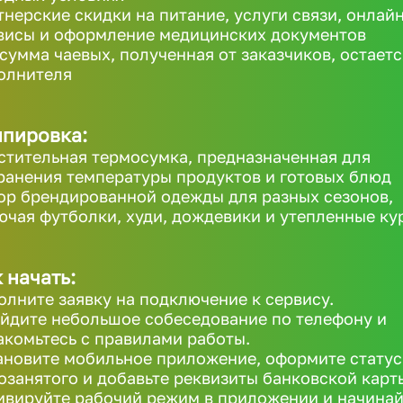
тнерские скидки на питание, услуги связи, онлайн
висы и оформление медицинских документов
 сумма чаевых, полученная от заказчиков, остаетс
олнителя
ипировка:
стительная термосумка, предназначенная для
ранения температуры продуктов и готовых блюд
ор брендированной одежды для разных сезонов,
ючая футболки, худи, дождевики и утепленные ку
 начать:
олните заявку на подключение к сервису.
йдите небольшое собеседование по телефону и
акомьтесь с правилами работы.
ановите мобильное приложение, оформите статус
озанятого и добавьте реквизиты банковской карт
ивируйте рабочий режим в приложении и начинай