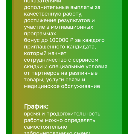
показателями
дополнительные выплаты за
Борович
качественную работу,
достижение результатов и
участие в мотивационных
Братск
программах
бонус до 100000 ₽ за каждого
приглашенного кандидата,
Брянск
который начнет
сотрудничество с сервисом
скидки и специальные условия
Бугульма
от партнеров на различные
товары, услуги связи и
медицинское обслуживание
Бузулук
Великие 
График:
время и продолжительность
работы можно определять
Великий 
самостоятельно
забронированную смену