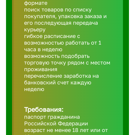
Балтийск
формате
поиск товаров по списку
покупателя, упаковка заказа и
Барнаул
его последующая передача
курьеру
гибкое расписание с
Батайск
возможностью работать от 1
часа в неделю
возможность подобрать
Белгород
торговую точку рядом с местом
проживания
перечисление заработка на
Белорецк
банковский счет каждую
неделю
Белорече
Требования:
Бердск
паспорт гражданина
Российской Федерации
возраст не менее 18 лет или от
Березник