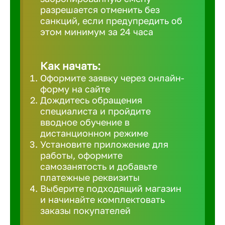
разрешается отменить без
Великий 
санкций, если предупредить об
этом минимум за 24 часа
Верхнеру
Как начать:
Верхняя
Оформите заявку через онлайн-
форму на сайте
Дождитесь обращения
Вичуга
специалиста и пройдите
вводное обучение в
дистанционном режиме
Владивос
Установите приложение для
работы, оформите
самозанятость и добавьте
Владикав
платежные реквизиты
Выберите подходящий магазин
и начинайте комплектовать
Владими
заказы покупателей