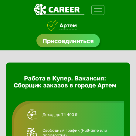
Артем
доустройства
Присоединиться
Абакан
ормления
щества
Адлер
Работа в Купер. Вакансия:
A.Q
Сборщик заказов в городе Артем
Азов
Аксай
Доход до 74 400 ₽.
Александ
Свободный график (Full-time или
подработка).