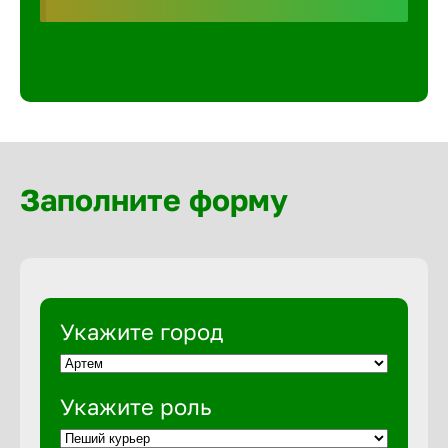
Волгогра
Волгодон
Волгореч
Заполните форму
Волжск
Волжски
Вологда
Укажите город
Воронеж
Укажите роль
Воткинск