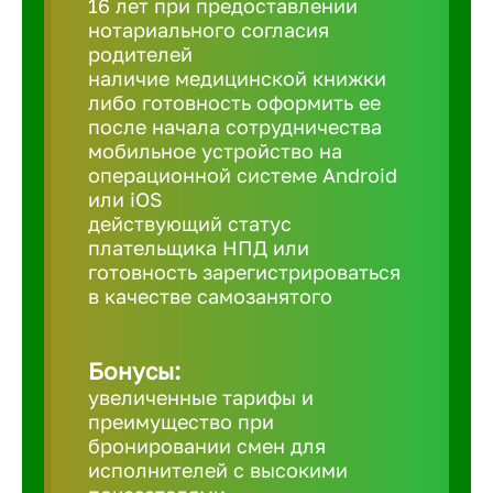
16 лет при предоставлении
нотариального согласия
родителей
Березовс
наличие медицинской книжки
либо готовность оформить ее
после начала сотрудничества
Бийск
мобильное устройство на
операционной системе Android
Биробид
или iOS
действующий статус
плательщика НПД или
Бирск
готовность зарегистрироваться
в качестве самозанятого
Благовещ
Бонусы:
увеличенные тарифы и
Благода
преимущество при
бронировании смен для
Бор
исполнителей с высокими