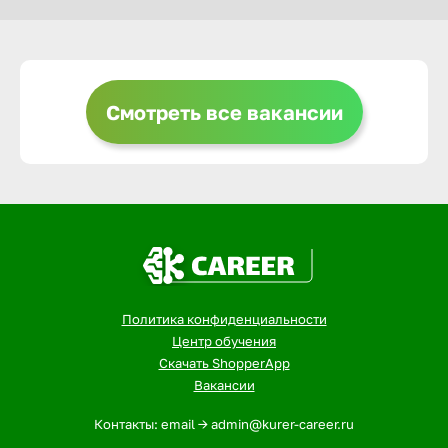
Горно-Ал
Грозный
Смотреть все вакансии
Грязи
Губкин
Гуково
Политика конфиденциальности
Центр обучения
Гусь-Хру
Скачать ShopperApp
Вакансии
Дербент
Контакты: email -> admin@kurer-career.ru