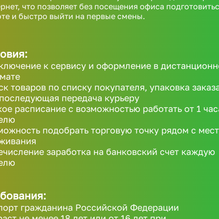
рнет, что позволяет без посещения офиса подготовитьс
те и быстро выйти на первые смены.
овия:
ключение к сервису и оформление в дистанцион
мате
ск товаров по списку покупателя, упаковка заказ
 последующая передача курьеру
кое расписание с возможностью работать от 1 час
елю
можность подобрать торговую точку рядом с мес
живания
ечисление заработка на банковский счет каждую
елю
бования:
порт гражданина Российской Федерации
раст не менее 18 лет или от 16 лет при