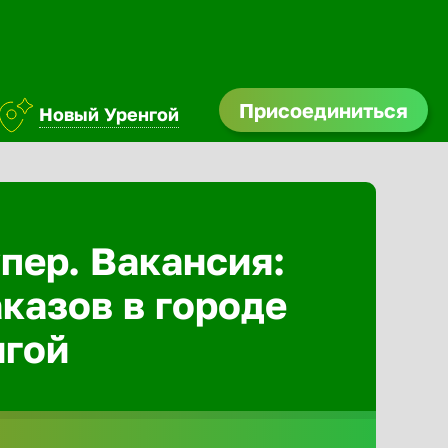
Присоединиться
Новый Уренгой
Абакан
Адлер
пер. Вакансия:
казов в городе
Азов
нгой
Аксай
Александ