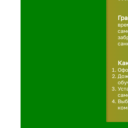
Гра
вре
сам
заб
сан
Как
Офо
Дож
обу
Уст
сам
Выб
ком