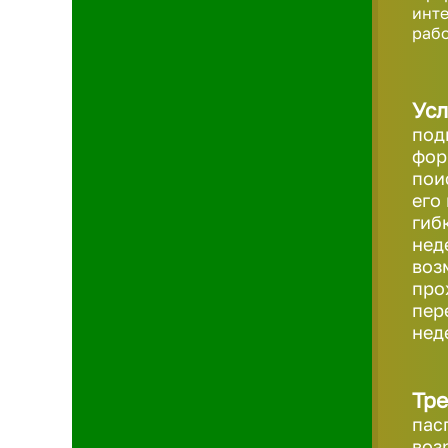
инте
рабо
Усл
под
фор
пои
его
гиб
нед
воз
про
пер
нед
Тре
пас
воз