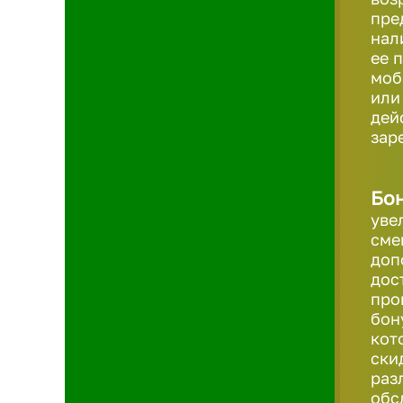
пре
нал
ее 
моб
или
дей
зар
Бон
уве
сме
доп
дос
про
бон
кот
ски
раз
обс