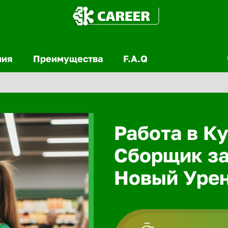
ния
Преимущества
F.A.Q
Работа в Ку
Сборщик за
Новый Уре