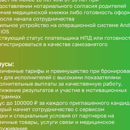
доставлении нотариального согласия родителей
ичие медицинской книжки либо готовность офор
после начала сотрудничества
ильное устройство на операционной системе And
 iOS
ствующий статус плательщика НПД или готовнос
егистрироваться в качестве самозанятого
усы:
личенные тарифы и преимущество при бронирова
н для исполнителей с высокими показателями
олнительные выплаты за качественную работу,
тижение результатов и участие в мотивационных
граммах
ус до 100000 ₽ за каждого приглашенного кандид
орый начнет сотрудничество с сервисом
дки и специальные условия от партнеров на
личные товары, услуги связи и медицинское
луживание