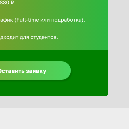
880 ₽.
Алексин
фик (Full-time или подработка).
Альметье
одходит для студентов.
Анадырь
Анапа
Оставить заявку
Ангарск
Апатиты
Арзамас