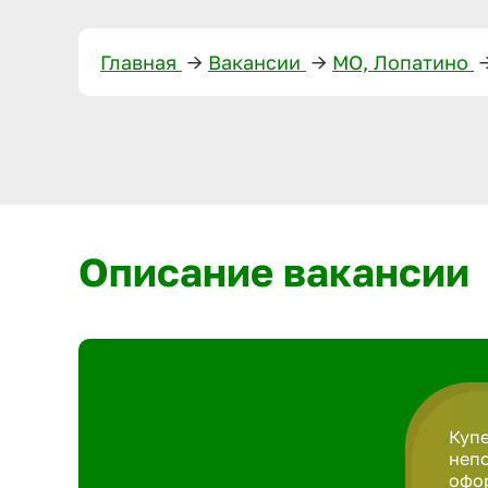
Главная
—>
Вакансии
—>
МО, Лопатино
—
Описание вакансии
Купе
непо
офор