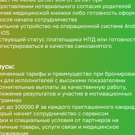
доставлении нотариального согласия родителей
ичие медицинской книжки либо готовность офор
после начала сотрудничества
ильное устройство на операционной системе And
 iOS
ствующий статус плательщика НПД или готовнос
егистрироваться в качестве самозанятого
усы:
личенные тарифы и преимущество при бронирова
н для исполнителей с высокими показателями
олнительные выплаты за качественную работу,
тижение результатов и участие в мотивационных
граммах
ус до 100000 ₽ за каждого приглашенного кандид
орый начнет сотрудничество с сервисом
дки и специальные условия от партнеров на
личные товары, услуги связи и медицинское
луживание