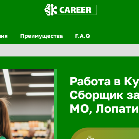
ния
Преимущества
F.A.Q
Работа в Ку
Сборщик за
МО, Лопат