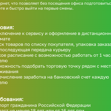
рнет, что позволяет без посещения офиса подготовитьс
те и быстро выйти на первые смены.
овия:
ключение к сервису и оформление в дистанцион
мате
ск товаров по списку покупателя, упаковка заказ
 последующая передача курьеру
кое расписание с возможностью работать от 1 час
елю
можность подобрать торговую точку рядом с мес
живания
ечисление заработка на банковский счет каждую
елю
бования:
порт гражданина Российской Федерации
раст не менее 18 лет или от 16 лет при