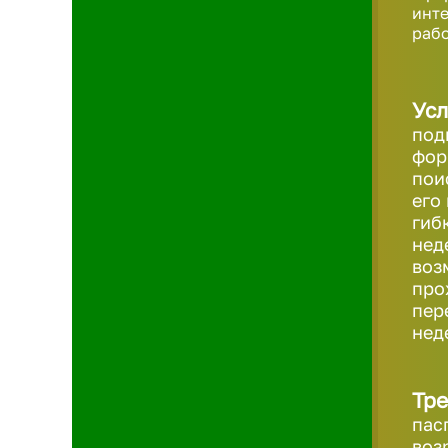
инте
рабо
Усл
под
фор
пои
его
гиб
нед
воз
про
пер
нед
Тре
пас
воз