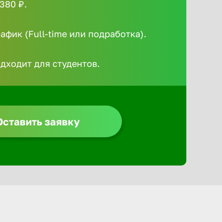
380 ₽.
Алексин
фик (Full-time или подработка).
Альметье
одходит для студентов.
Анадырь
Анапа
Оставить заявку
Ангарск
Апатиты
Арзамас