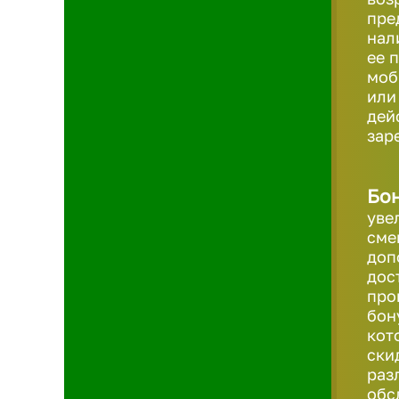
пре
нал
ее 
моб
или
дей
зар
Бон
уве
сме
доп
дос
про
бон
кот
ски
раз
обс