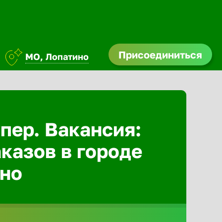
Присоединиться
МО, Лопатино
Абакан
Адлер
пер. Вакансия:
казов в городе
Азов
ино
Аксай
Александ