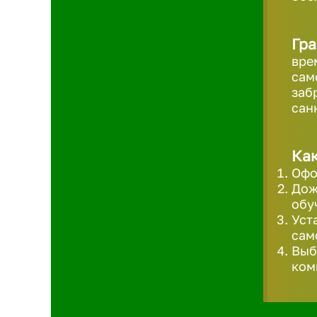
Гра
вре
сам
заб
сан
Как
Офо
Дож
обу
Уст
сам
Выб
ком