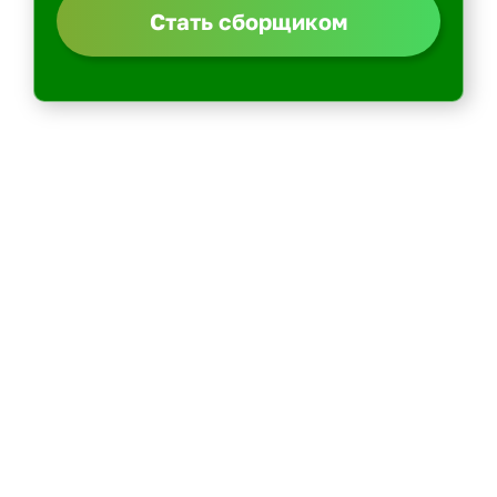
Стать сборщиком
Политика конфиденциальности
Центр обучения
Скачать ShopperApp
Вакансии
Контакты: email -> admin@kurer-career.ru
Пеший курьер
Курьер на велосипеде