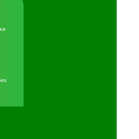
ка
без