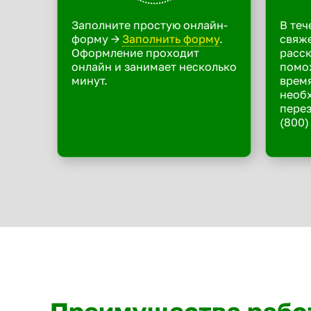
Заполните простую онлайн-
В теч
форму ->
Заполнить форму
.
свяже
Оформление проходит
расск
онлайн и занимает несколько
помо
минут.
время
необ
перез
(800)