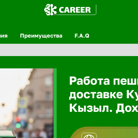
ния
Преимущества
F.A.Q
Работа пеш
доставке К
Кызыл. Дох