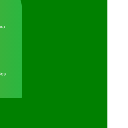
ка
без