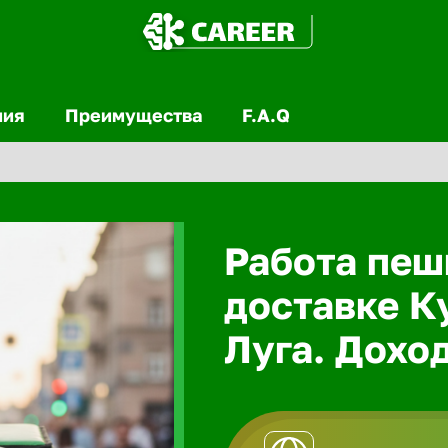
ния
Преимущества
F.A.Q
Работа пеш
доставке К
Луга. Доход