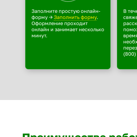
Заполните простую онлайн-
В теч
форму ->
Заполнить форму
.
свяже
Оформление проходит
расск
онлайн и занимает несколько
помо
минут.
время
необ
перез
(800)