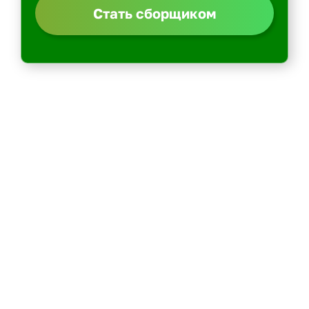
Стать сборщиком
Политика конфиденциальности
Центр обучения
Скачать ShopperApp
Вакансии
Контакты: email -> admin@kurer-career.ru
Пеший курьер
Курьер на велосипеде