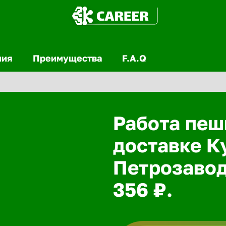
ния
Преимущества
F.A.Q
Работа пеш
доставке К
Петрозавод
356 ₽.