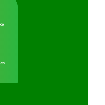
ка
без