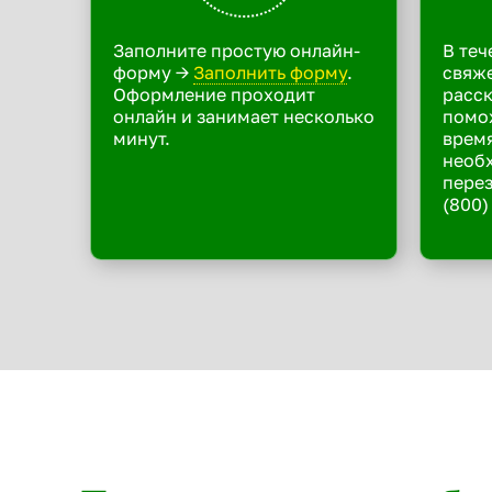
Заполните простую онлайн-
В теч
форму ->
Заполнить форму
.
свяже
Оформление проходит
расск
онлайн и занимает несколько
помо
минут.
время
необ
перез
(800)