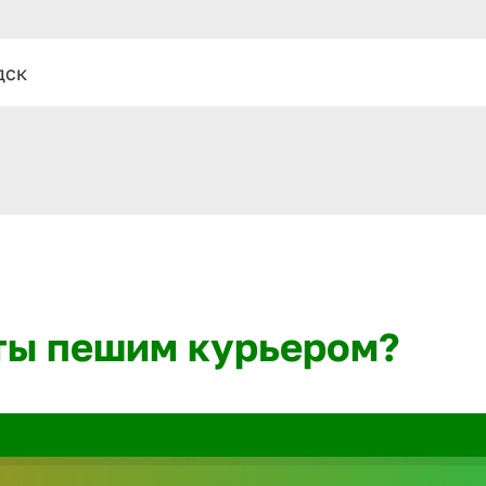
дск
ты пешим курьером?