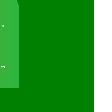
ка
без