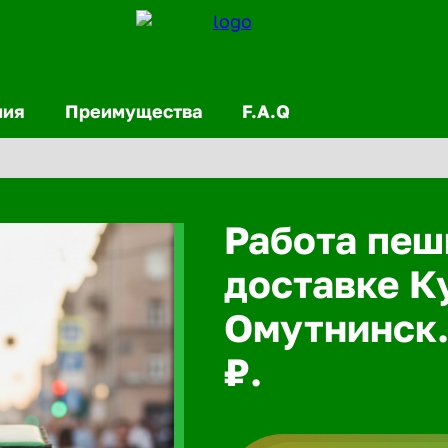
ния
Преимущества
F.A.Q
Работа пеш
доставке К
Омутнинск.
₽.