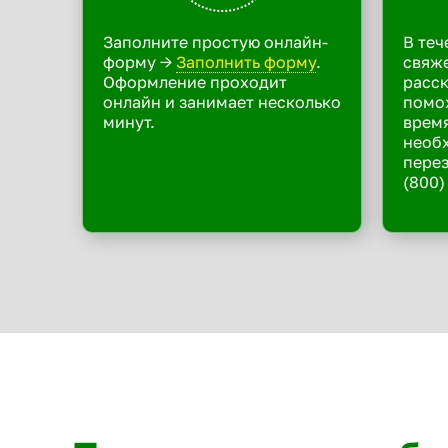
Заполните простую онлайн-
В теч
форму ->
Заполнить форму
.
свяже
Оформление проходит
расск
онлайн и занимает несколько
помо
минут.
время
необ
перез
(800)