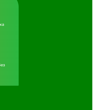
ка
без