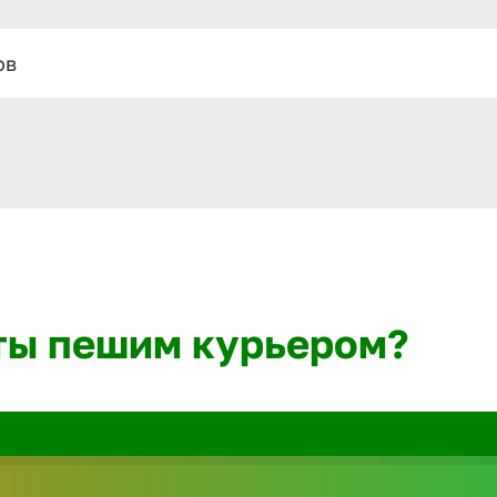
ов
ты пешим курьером?