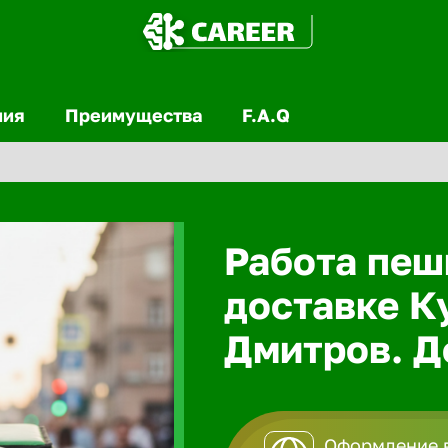
ния
Преимущества
F.A.Q
Работа пеш
доставке К
Дмитров. До
Оформление в