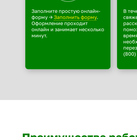
Заполните простую онлайн-
В теч
форму ->
Заполнить форму
.
свяже
Оформление проходит
расск
онлайн и занимает несколько
помо
минут.
время
необ
перез
(800)