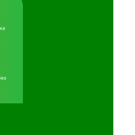
ка
без