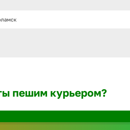
оламск
ты пешим курьером?