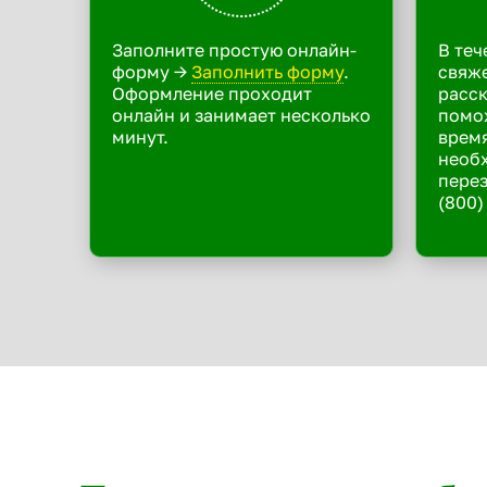
Заполните простую онлайн-
В теч
форму ->
Заполнить форму
.
свяже
Оформление проходит
расск
онлайн и занимает несколько
помо
минут.
время
необ
перез
(800)