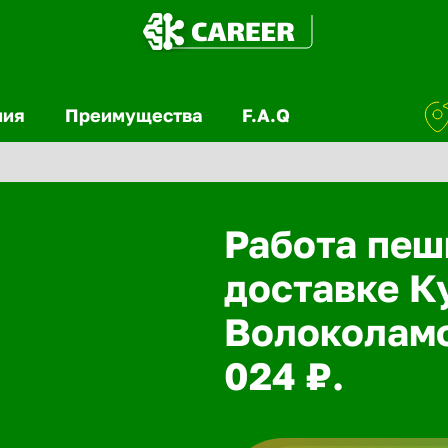
ния
Преимущества
F.A.Q
Работа пеш
доставке К
Волоколамс
024 ₽.