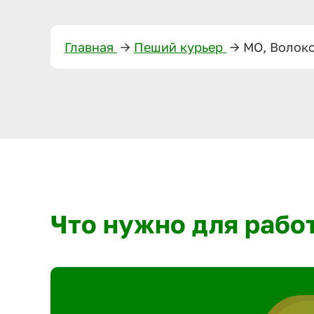
Главная
—>
Пеший курьер
—>
МО, Волок
Что нужно для рабо