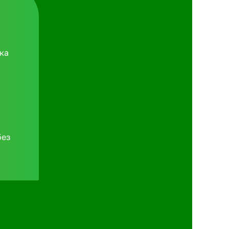
ка
без