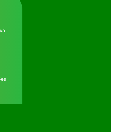
ка
без