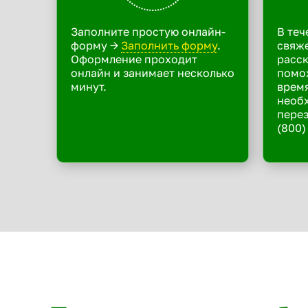
Заполните простую онлайн-
В теч
форму ->
Заполнить форму
.
свяже
Оформление проходит
расск
онлайн и занимает несколько
помо
минут.
время
необ
перез
(800)