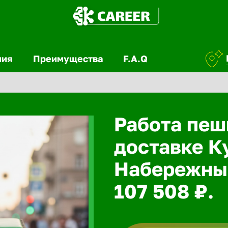
ния
Преимущества
F.A.Q
Работа пеш
доставке К
Набережные
107 508 ₽.