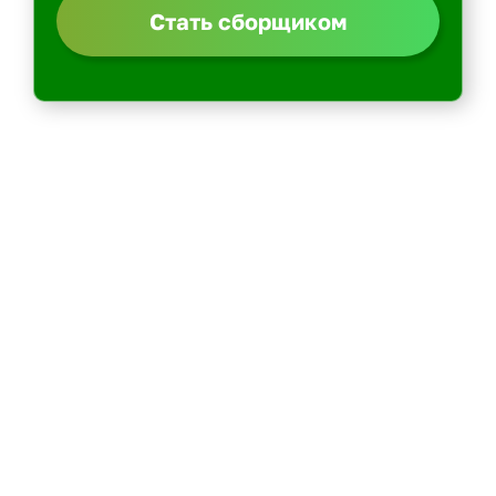
Стать сборщиком
Политика конфиденциальности
Центр обучения
Скачать ShopperApp
Вакансии
Контакты: email -> admin@kurer-career.ru
Пеший курьер
Курьер на велосипеде