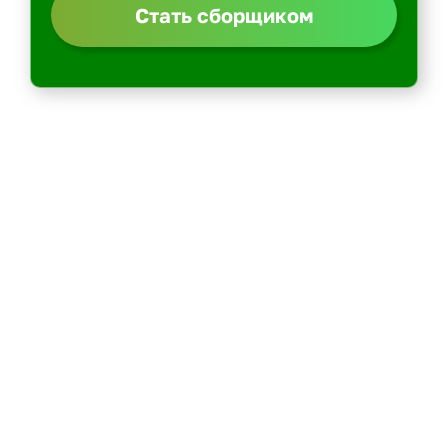
Стать сборщиком
Политика конфиденциальности
Центр обучения
Скачать ShopperApp
Вакансии
Контакты: email -> admin@kurer-career.ru
Пеший курьер
Курьер на велосипеде