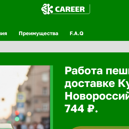
ния
Преимущества
F.A.Q
Работа пеш
доставке К
Новороссий
744 ₽.