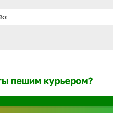
йск
ты пешим курьером?