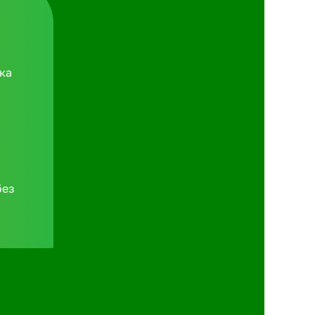
ка
без