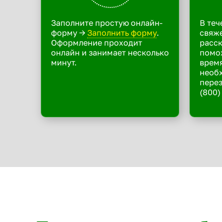
Заполните простую онлайн-
В теч
форму ->
Заполнить форму
.
свяже
Оформление проходит
расск
онлайн и занимает несколько
помо
минут.
время
необ
перез
(800)