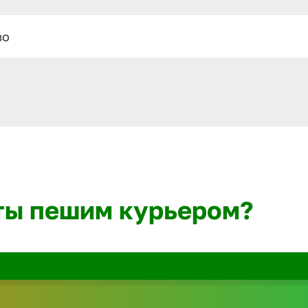
во
ты пешим курьером?