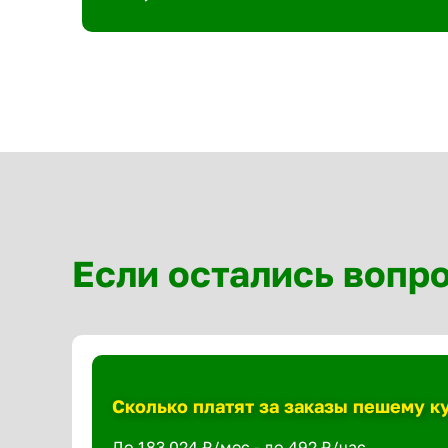
Если остались вопр
Сколько платят за заказы пешему к
До 183 024 ₽/мес - до 492 ₽/час