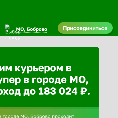
Присоединиться
МО, Боброво
им курьером в
упер в городе МО,
ход до 183 024 ₽.
 городе МО, Боброво проходит