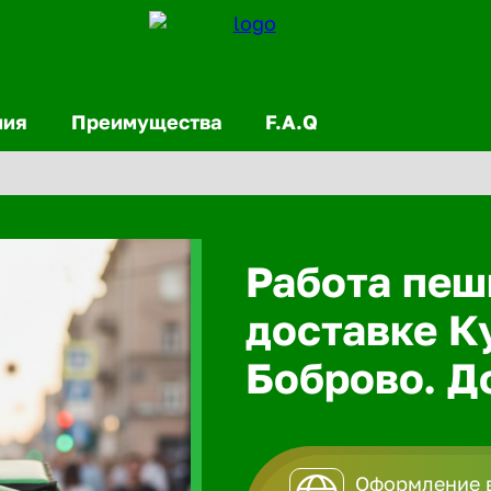
ния
Преимущества
F.A.Q
Работа пеш
доставке К
Боброво. До
Оформление в