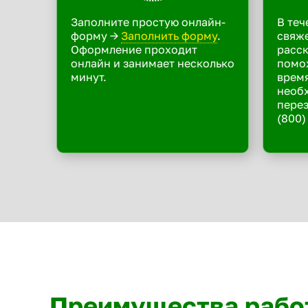
Заполните простую онлайн-
В теч
форму ->
Заполнить форму
.
свяже
Оформление проходит
расск
онлайн и занимает несколько
помо
минут.
время
необ
перез
(800)
Преимущества рабо