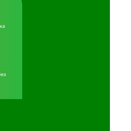
ка
без