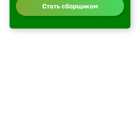
Стать сборщиком
Политика конфиденциальности
Центр обучения
Скачать ShopperApp
Вакансии
Контакты: email -> admin@kurer-career.ru
Пеший курьер
Курьер на велосипеде