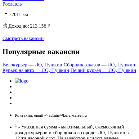
Рославль
📍 ~2011 км
💰 Доход до: 213 156 ₽
Смотреть вакансии
Популярные вакансии
Велокурьер — ЛО, Пушкин
Сборщик заказов — ЛО, Пушкин
Курьер на авто — ЛО, Пушкин
Пеший курьер — ЛО, Пушкин
Политика конфиденциальности
Центр обучения
Скачать ShopperApp
Вакансии
Контакты: email -> admin@kurer-career.ru
1
- Указанная сумма - максимальный, ежемесячный
доход курьеров и сборщиков в городе: ЛО, Пушкин за
12-ти часовой слот. На заработок влияют разные