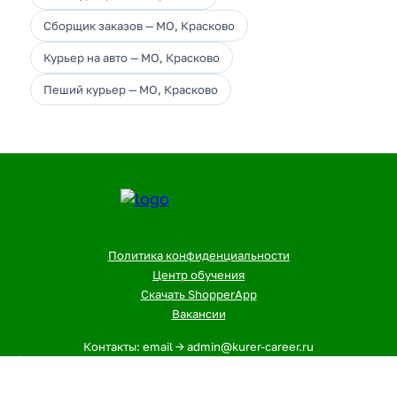
Сборщик заказов — МО, Красково
Курьер на авто — МО, Красково
Пеший курьер — МО, Красково
Политика конфиденциальности
Центр обучения
Скачать ShopperApp
Вакансии
Контакты: email -> admin@kurer-career.ru
1
- Указанная сумма - максимальный, ежемесячный доход
курьеров и сборщиков в городе: МО, Красково за 12-ти
часовой слот. На заработок влияют разные факторы, при