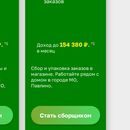
₽.
154 380 ₽.
*1
*1
Доход до
в месяц
ы и
Сбор и упаковка заказов в
магазине. Работайте рядом с
с
домом в городе МО,
МО,
Павлино.
м
Стать сборщиком