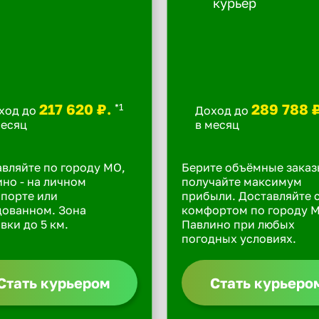
217 620 ₽.
289 788 
*1
ход до
Доход до
месяц
в месяц
вляйте по городу МО,
Берите объёмные заказ
но - на личном
получайте максимум
порте или
прибыли. Доставляйте 
дованном. Зона
комфортом по городу 
вки до 5 км.
Павлино при любых
погодных условиях.
Стать курьером
Стать курьеро