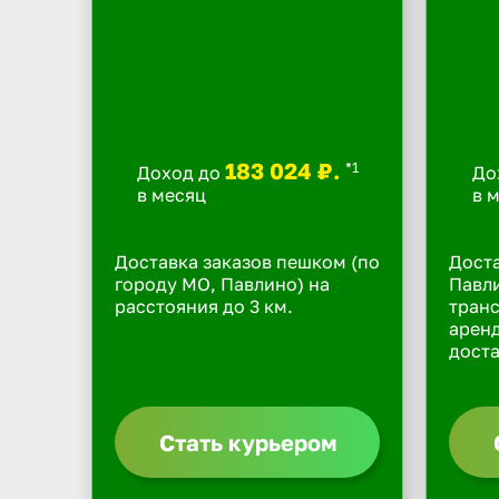
183 024 ₽.
*1
Доход до
До
в месяц
в 
Доставка заказов пешком (по
Доста
городу МО, Павлино) на
Павли
расстояния до 3 км.
транс
арен
доста
Стать курьером