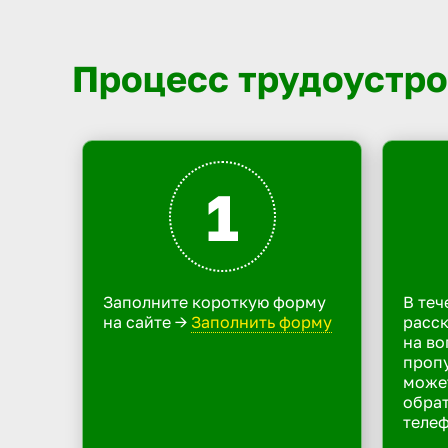
Процесс трудоустро
1
Заполните короткую форму
В теч
на сайте ->
Заполнить форму
расск
на во
пропу
може
обрат
телеф