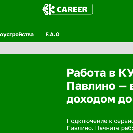
оустройства
F.A.Q
Работа в К
Павлино — 
доходом до
Подключение к сервис
Павлино. Начните рабо