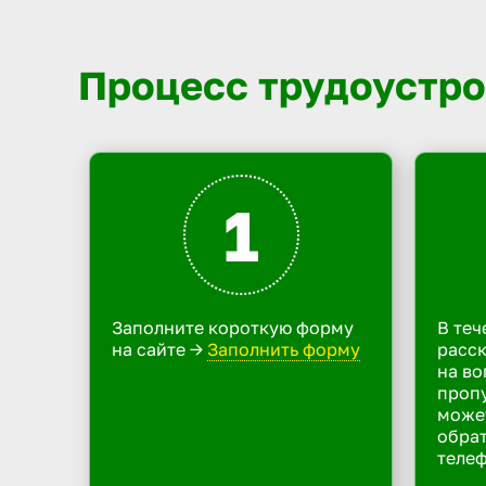
Процесс трудоустро
1
Заполните короткую форму
В теч
на сайте ->
Заполнить форму
расск
на во
пропу
може
обрат
телеф