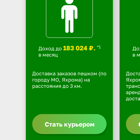
183 024 ₽.
*1
Доход до
До
в месяц
в 
Доставка заказов пешком (по
Доста
городу МО, Яхрома) на
Яхром
расстояния до 3 км.
транс
арен
доста
Стать курьером