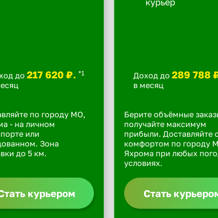
217 620 ₽.
289 788 
*1
ход до
Доход до
месяц
в месяц
вляйте по городу МО,
Берите объёмные заказ
а - на личном
получайте максимум
порте или
прибыли. Доставляйте 
дованном. Зона
комфортом по городу 
вки до 5 км.
Яхрома при любых пог
условиях.
Стать курьером
Стать курьеро