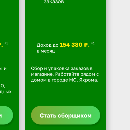
₽.
154 380 ₽.
*1
*1
Доход до
в месяц
ы и
Сбор и упаковка заказов в
магазине. Работайте рядом с
с
домом в городе МО, Яхрома.
МО,
одных
м
Стать сборщиком