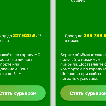
217 620 ₽.
289 788 
*1
ход до
Доход до
месяц
в месяц
вляйте по городу МО,
Берите объёмные заказ
ово - на личном
получайте максимум
порте или
прибыли. Доставляйте 
дованном. Зона
комфортом по городу 
вки до 5 км.
Шолохово при любых
погодных условиях.
Стать курьером
Стать курьеро