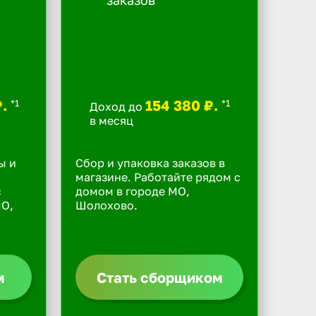
₽.
154 380 ₽.
*1
*1
Доход до
в месяц
ы и
Сбор и упаковка заказов в
магазине. Работайте рядом с
с
домом в городе МО,
МО,
Шолохово.
м
Стать сборщиком