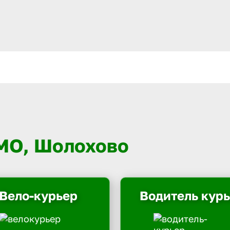
 МО, Шолохово
Вело-курьер
Водитель кур