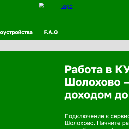
оустройства
F.A.Q
Работа в К
Шолохово —
доходом до
Подключение к сервис
Шолохово. Начните ра