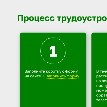
Процесс трудоустро
1
Заполните короткую форму
В теч
на сайте ->
Заполнить форму
расск
на во
пропу
може
обрат
телеф