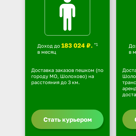
183 024 ₽.
*1
Доход до
До
в месяц
в 
Доставка заказов пешком (по
Доста
городу МО, Шолохово) на
Шолох
расстояния до 3 км.
транс
арен
доста
Стать курьером