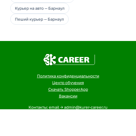
Курьер на авто — Барнаул
Пеший курьер — Барнаул
Политика конфиденциальности
Центр обучения
Скачать ShopperApp
Вакансии
Контакты: email -> admin@kurer-career.ru
1
- Указанная сумма - максимальный, ежемесячный доход
курьеров и сборщиков в городе: Барнаул за 12-ти
часовой слот. На заработок влияют разные факторы, при
этом не учтены бонусы и акции. В других городах оплата
может отличаться. Точную информацию о доходах в