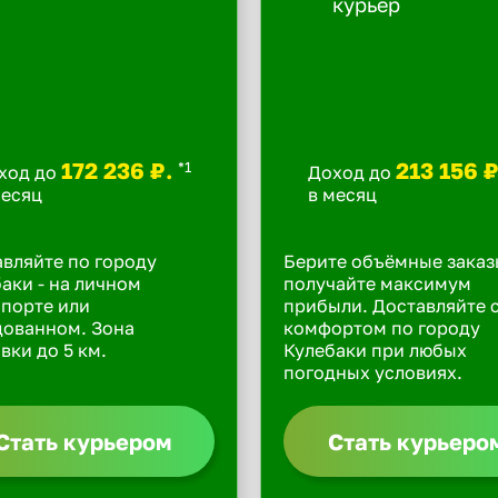
172 236 ₽.
213 156 
*1
ход до
Доход до
месяц
в месяц
вляйте по городу
Берите объёмные заказ
аки - на личном
получайте максимум
порте или
прибыли. Доставляйте 
дованном. Зона
комфортом по городу
вки до 5 км.
Кулебаки при любых
погодных условиях.
Стать курьером
Стать курьеро