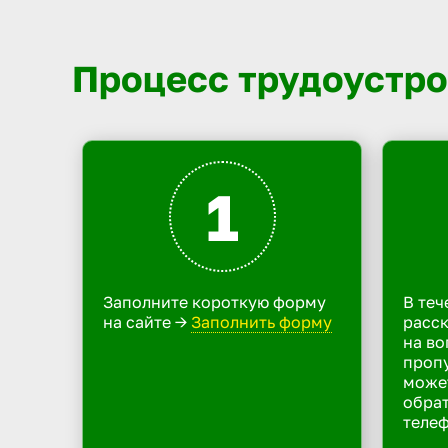
Процесс трудоустро
1
Заполните короткую форму
В теч
на сайте ->
Заполнить форму
расск
на во
пропу
може
обрат
телеф