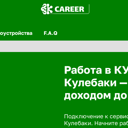
оустройства
F.A.Q
Работа в К
Кулебаки —
доходом до
Подключение к сервис
Кулебаки. Начните раб