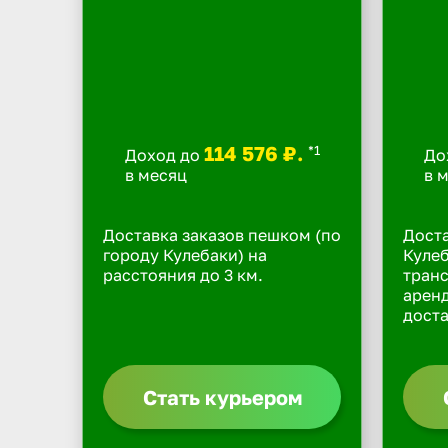
114 576 ₽.
*1
Доход до
До
в месяц
в 
Доставка заказов пешком (по
Доста
городу Кулебаки) на
Кулеб
расстояния до 3 км.
транс
арен
доста
Стать курьером