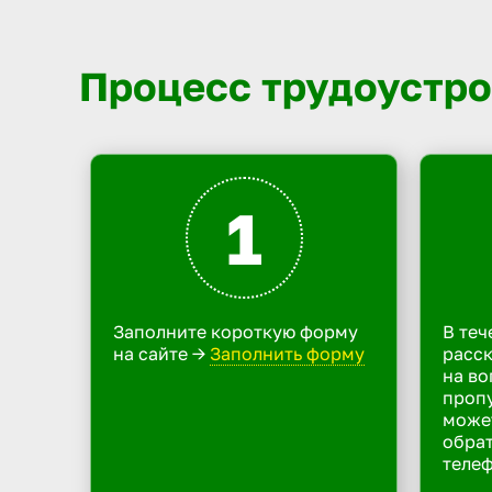
Процесс трудоустро
1
Заполните короткую форму
В теч
на сайте ->
Заполнить форму
расск
на во
пропу
може
обрат
телеф