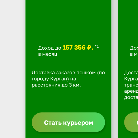
157 356 ₽.
*1
Доход до
До
в месяц
в 
Доставка заказов пешком (по
Доста
городу Курган) на
Курга
расстояния до 3 км.
транс
арен
доста
Стать курьером