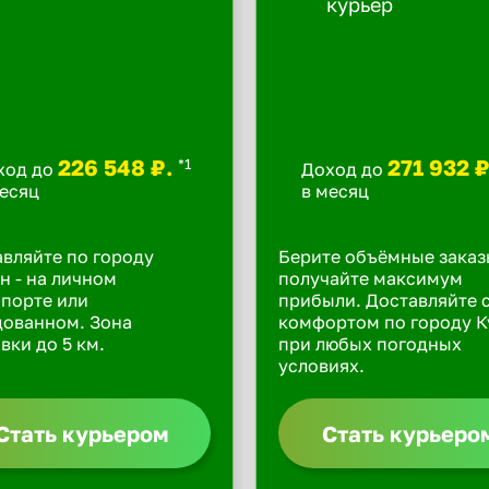
226 548 ₽.
271 932 
*1
ход до
Доход до
месяц
в месяц
вляйте по городу
Берите объёмные заказ
н - на личном
получайте максимум
порте или
прибыли. Доставляйте 
дованном. Зона
комфортом по городу К
вки до 5 км.
при любых погодных
условиях.
Стать курьером
Стать курьеро