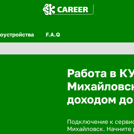
оустройства
F.A.Q
Работа в К
Михайловск
доходом до
Подключение к сервис
Михайловск. Начните р