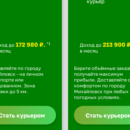
172 980 ₽.
213 900 
*1
ход до
Доход до
месяц
в месяц
вляйте по городу
Берите объёмные заказ
ловск - на личном
получайте максимум
порте или
прибыли. Доставляйте 
дованном. Зона
комфортом по городу
вки до 5 км.
Михайловск при любых
погодных условиях.
Стать курьером
Стать курьеро