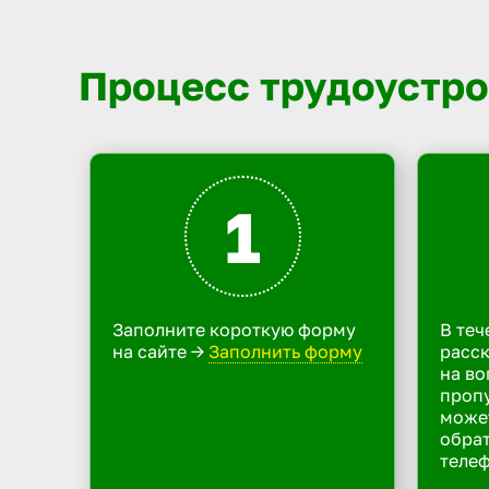
Процесс трудоустро
1
Заполните короткую форму
В теч
на сайте ->
Заполнить форму
расск
на во
пропу
може
обрат
телеф