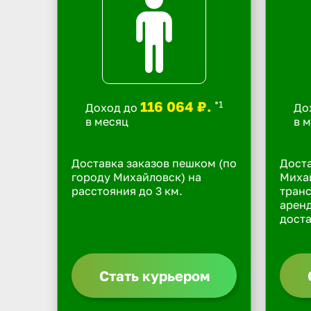
116 064 ₽.
*1
Доход до
До
в месяц
в 
Доставка заказов пешком (по
Доста
городу Михайловск) на
Михай
расстояния до 3 км.
транс
арен
доста
Стать курьером