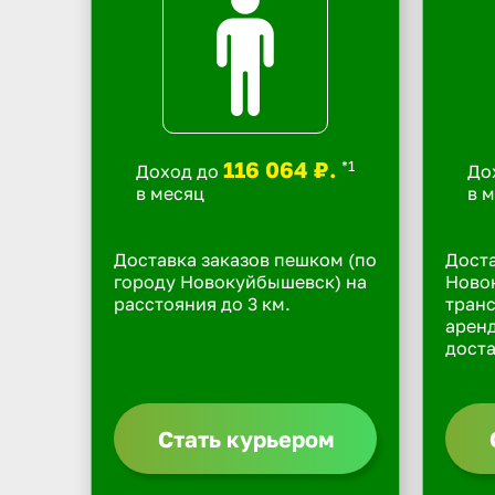
116 064 ₽.
*1
Доход до
До
в месяц
в 
Доставка заказов пешком (по
Доста
городу Новокуйбышевск) на
Ново
расстояния до 3 км.
транс
арен
доста
Стать курьером