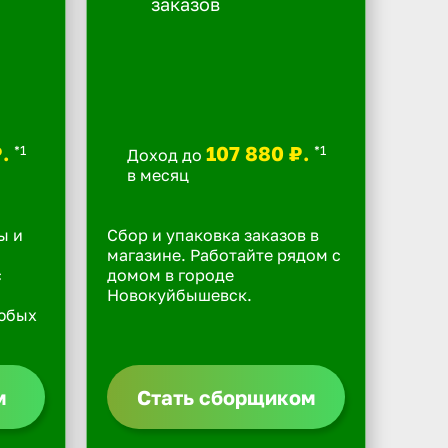
₽.
107 880 ₽.
*1
*1
Доход до
в месяц
ы и
Сбор и упаковка заказов в
магазине. Работайте рядом с
с
домом в городе
Новокуйбышевск.
юбых
м
Стать сборщиком