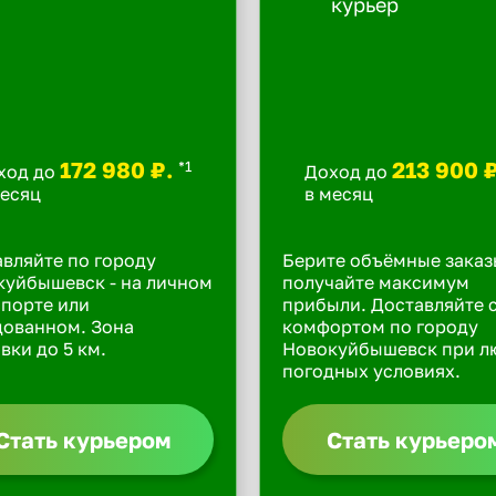
172 980 ₽.
213 900 
*1
ход до
Доход до
месяц
в месяц
вляйте по городу
Берите объёмные заказ
куйбышевск - на личном
получайте максимум
порте или
прибыли. Доставляйте 
дованном. Зона
комфортом по городу
вки до 5 км.
Новокуйбышевск при л
погодных условиях.
Стать курьером
Стать курьеро