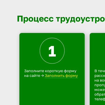
Процесс трудоустро
1
Заполните короткую форму
В теч
на сайте ->
Заполнить форму
расск
на во
пропу
може
обрат
телеф