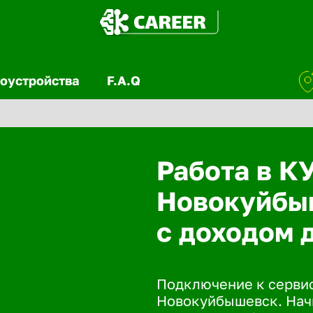
оустройства
F.A.Q
Работа в К
Новокуйбы
с доходом 
Подключение к сервис
Новокуйбышевск. Начн